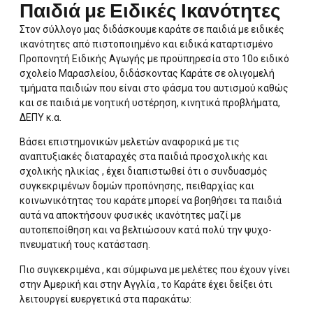
Παιδιά με Ειδικές Ικανότητες
Στον σύλλογο μας διδάσκουμε καράτε σε παιδιά με ειδικές
ικανότητες από πιστοποιημένο και ειδικά καταρτισμένο
Προπονητή Ειδικής Αγωγής με προϋπηρεσία στο 10ο ειδικό
σχολείο Μαρασλείου, διδάσκοντας Καράτε σε ολιγομελή
τμήματα παιδιών που είναι στο φάσμα του αυτισμού καθώς
και σε παιδιά με νοητική υστέρηση, κινητικά προβλήματα,
ΔΕΠΥ κ.α.
Βάσει επιστημονικών μελετών αναφορικά με τις
αναπτυξιακές διαταραχές στα παιδιά προσχολικής και
σχολικής ηλικίας , έχει διαπιστωθεί ότι ο συνδυασμός
συγκεκριμένων δομών προπόνησης, πειθαρχίας και
κοινωνικότητας του καράτε μπορεί να βοηθήσει τα παιδιά
αυτά να αποκτήσουν φυσικές ικανότητες μαζί με
αυτοπεποίθηση και να βελτιώσουν κατά πολύ την ψυχο-
πνευματική τους κατάσταση.
Πιο συγκεκριμένα , και σύμφωνα με μελέτες που έχουν γίνει
στην Αμερική και στην Αγγλία , το Καράτε έχει δείξει ότι
λειτουργεί ευεργετικά στα παρακάτω: