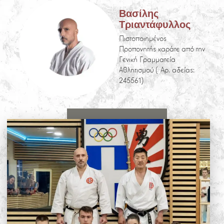
Βασίλης
Τριαντάφυλλος
Πιστοποιημένος
Προπονητής καράτε από την
Γενική Γραμματεία
Αθλητισμού (Αρ. αδείας:
245561)