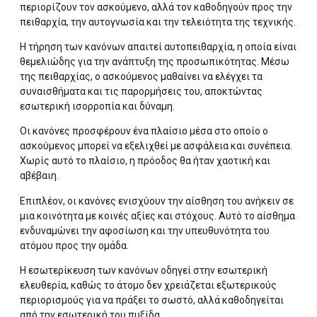
περιορίζουν τον ασκούμενο, αλλά τον καθοδηγούν προς την
πειθαρχία, την αυτογνωσία και την τελειότητα της τεχνικής.
Η τήρηση των κανόνων απαιτεί αυτοπειθαρχία, η οποία είναι
θεμελιώδης για την ανάπτυξη της προσωπικότητας. Μέσω
της πειθαρχίας, ο ασκούμενος μαθαίνει να ελέγχει τα
συναισθήματα και τις παρορμήσεις του, αποκτώντας
εσωτερική ισορροπία και δύναμη.
Οι κανόνες προσφέρουν ένα πλαίσιο μέσα στο οποίο ο
ασκούμενος μπορεί να εξελιχθεί με ασφάλεια και συνέπεια.
Χωρίς αυτό το πλαίσιο, η πρόοδος θα ήταν χαοτική και
αβέβαιη.
Επιπλέον, οι κανόνες ενισχύουν την αίσθηση του ανήκειν σε
μια κοινότητα με κοινές αξίες και στόχους. Αυτό το αίσθημα
ενδυναμώνει την αφοσίωση και την υπευθυνότητα του
ατόμου προς την ομάδα.
Η εσωτερίκευση των κανόνων οδηγεί στην εσωτερική
ελευθερία, καθώς το άτομο δεν χρειάζεται εξωτερικούς
περιορισμούς για να πράξει το σωστό, αλλά καθοδηγείται
από την εσωτερική του πυξίδα.