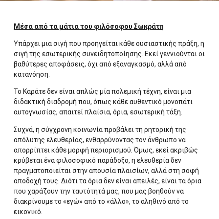
Μέσα από τα μάτια του φιλόσοφου Σωκράτη
Υπάρχει μια σιγή που προηγείται κάθε ουσιαστικής πράξη, η
σιγή της εσωτερικής συνειδητοποίησης. Εκεί γεννιούνται οι
βαθύτερες αποφάσεις, όχι από εξαναγκασμό, αλλά από
κατανόηση.
Το Καράτε δεν είναι απλώς μία πολεμική τέχνη, είναι μια
διδακτική διαδρομή που, όπως κάθε αυθεντικό μονοπάτι
αυτογνωσίας, απαιτεί πλαίσια, όρια, εσωτερική τάξη.
Συχνά, η σύγχρονη κοινωνία προβάλει τη ρητορική της
απόλυτης ελευθερίας, ενθαρρύνοντας τον άνθρωπο να
απορρίπτει κάθε μορφή περιορισμού. Όμως, εκεί ακριβώς
κρύβεται ένα φιλοσοφικό παράδοξο, η ελευθερία δεν
πραγματοποιείται στην απουσία πλαισίων, αλλά στη σοφή
αποδοχή τους. Διότι τα όρια δεν είναι απειλές, είναι τα όρια
που χαράζουν την ταυτότητά μας, που μας βοηθούν να
διακρίνουμε το «εγώ» από το «άλλο», το αληθινό από το
εικονικό.