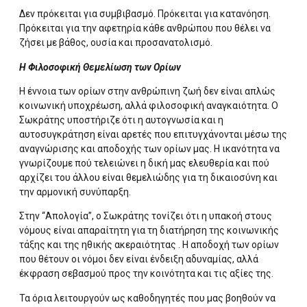
Δεν πρόκειται για συμβιβασμό. Πρόκειται για κατανόηση.
Πρόκειται για την αφετηρία κάθε ανθρώπου που θέλει να
ζήσει με βάθος, ουσία και προσανατολισμό.
Η Φιλοσοφική Θεμελίωση των Ορίων
Η έννοια των ορίων στην ανθρώπινη ζωή δεν είναι απλώς
κοινωνική υποχρέωση, αλλά φιλοσοφική αναγκαιότητα. Ο
Σωκράτης υποστήριζε ότι η αυτογνωσία και η
αυτοσυγκράτηση είναι αρετές που επιτυγχάνονται μέσω της
αναγνώρισης και αποδοχής των ορίων μας. Η ικανότητα να
γνωρίζουμε πού τελειώνει η δική μας ελευθερία και πού
αρχίζει του άλλου είναι θεμελιώδης για τη δικαιοσύνη και
την αρμονική συνύπαρξη.
Στην “Απολογία”, ο Σωκράτης τονίζει ότι η υπακοή στους
νόμους είναι απαραίτητη για τη διατήρηση της κοινωνικής
τάξης και της ηθικής ακεραιότητας . Η αποδοχή των ορίων
που θέτουν οι νόμοι δεν είναι ένδειξη αδυναμίας, αλλά
έκφραση σεβασμού προς την κοινότητα και τις αξίες της.
Τα όρια λειτουργούν ως καθοδηγητές που μας βοηθούν να