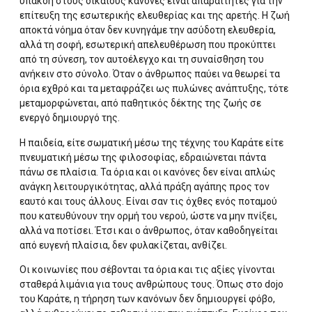
υπακοή στους δίκαιους κανόνες είναι απαραίτητες για την
επίτευξη της εσωτερικής ελευθερίας και της αρετής. Η ζωή
αποκτά νόημα όταν δεν κυνηγάμε την ασύδοτη ελευθερία,
αλλά τη σοφή, εσωτερική απελευθέρωση που προκύπτει
από τη σύνεση, τον αυτοέλεγχο και τη συναίσθηση του
ανήκειν στο σύνολο. Όταν ο άνθρωπος παύει να θεωρεί τα
όρια εχθρό και τα μεταφράζει ως πυλώνες ανάπτυξης, τότε
μεταμορφώνεται, από παθητικός δέκτης της ζωής σε
ενεργό δημιουργό της.
Η παιδεία, είτε σωματική μέσω της τέχνης του Καράτε είτε
πνευματική μέσω της φιλοσοφίας, εδραιώνεται πάντα
πάνω σε πλαίσια. Τα όρια και οι κανόνες δεν είναι απλώς
ανάγκη λειτουργικότητας, αλλά πράξη αγάπης προς τον
εαυτό και τους άλλους. Είναι σαν τις όχθες ενός ποταμού
που κατευθύνουν την ορμή του νερού, ώστε να μην πνίξει,
αλλά να ποτίσει. Έτσι και ο άνθρωπος, όταν καθοδηγείται
από ευγενή πλαίσια, δεν φυλακίζεται, ανθίζει.
Οι κοινωνίες που σέβονται τα όρια και τις αξίες γίνονται
σταθερά λιμάνια για τους ανθρώπους τους. Όπως στο dojo
του Καράτε, η τήρηση των κανόνων δεν δημιουργεί φόβο,