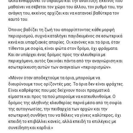
αλλά ενθαρρύνει το σεβασμό και την ανάπτυξη. Εκείνος που
μαθαίνει να σέβεται τον χώρο του άλλου, τον ρυθμό του, την
ανάγκη του, εκείνος αρχίζει και να κατανοεί βαθύτερα τον
εαυτό του.
Όποιος βαδίζει τη ζωή του απορρίπτοντας κάθε μορφή
περιορισμού, συχνά καταλήγει παγιδευμένος σε εσωτερικά
κενά και υπαρξιακές απορίες. Οι κανόνες και τα όρια, όταν
τίθενται με σοφία, είναι φώτα στον δρόμο, όχι φράγματα.
Και αν υπάρχει ένας δρόμος προς την ελευθερία με
περιεχόμενο, αυτός ξεκινάει πάντα από την αναγνώριση και
εσωτερίκευση αυτών των αναγκαίων «περιορισμών».
«Μόνον όταν αποδεχτούμε τα όρια, μπορούμε να
διευρύνουμε τους ορίζοντές μας. Τα όρια δεν είναι φράχτες.
Είναι καθρέφτες που μας δείχνουν ποιοι πραγματικά
είμαστε και προς τα πού μπορούμε να κατευθυνθούμε. Ο
δρόμος της αληθινής ελευθερίας περνά μέσα από τη σοφία
της αυτογνωσίας, την πειθαρχία των αρχών και την
εσωτερική συνθήκη του να θέλεις να γίνεις καλύτερος, όχι
επειδή το επιβάλλει κανείς, αλλά επειδή το επιλέγεις με
συνείδηση και καρδιά.»