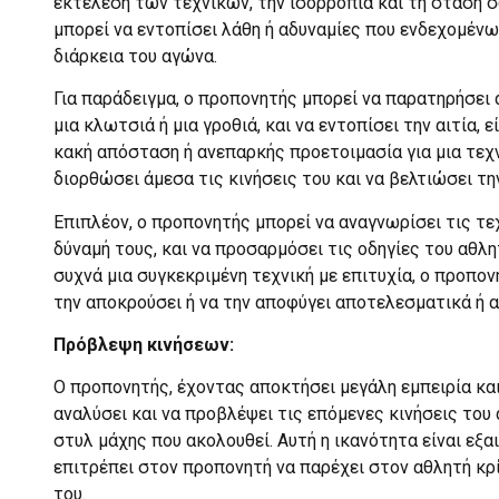
εκτέλεση των τεχνικών, την ισορροπία και τη στάση
μπορεί να εντοπίσει λάθη ή αδυναμίες που ενδεχομένω
διάρκεια του αγώνα.
Για παράδειγμα, ο προπονητής μπορεί να παρατηρήσει 
μια κλωτσιά ή μια γροθιά, και να εντοπίσει την αιτία,
κακή απόσταση ή ανεπαρκής προετοιμασία για μια τεχ
διορθώσει άμεσα τις κινήσεις του και να βελτιώσει τ
Επιπλέον, ο προπονητής μπορεί να αναγνωρίσει τις τεχ
δύναμή τους, και να προσαρμόσει τις οδηγίες του αθλη
συχνά μια συγκεκριμένη τεχνική με επιτυχία, ο προπον
την αποκρούσει ή να την αποφύγει αποτελεσματικά ή α
Πρόβλεψη κινήσεων:
Ο προπονητής, έχοντας αποκτήσει μεγάλη εμπειρία κα
αναλύσει και να προβλέψει τις επόμενες κινήσεις του
στυλ μάχης που ακολουθεί. Αυτή η ικανότητα είναι εξ
επιτρέπει στον προπονητή να παρέχει στον αθλητή κρ
του.