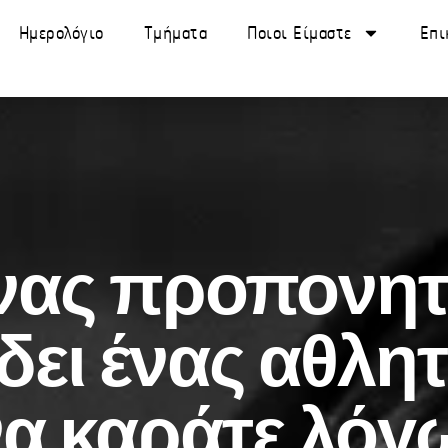
Ημερολόγιο
Τμήματα
Ποιοι Είμαστε
Επι
ένας προπονη
δει ένας αθλη
α καράτε λόγω