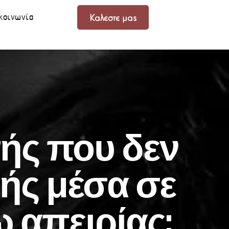
κοινωνία
Καλέστε μας
τής που δεν
τής μέσα σε
 απειρίας;