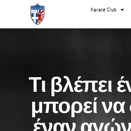
Karate Club
Τι βλέπει 
μπορεί να 
έναν αγών