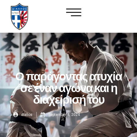
Ο παράγοντας ατυχία
σε έναν αγώνα και η
διαχείρισή του
diallos
September 4, 2024