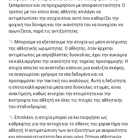
ξεπεράσουν και να προχωρήσουν με αποφασιστικότητα. Ο
τρόπος με τον οποίο ένας αθλητής επιλέγει να
αντιμετωπίσει την ατυχία είναι αυτό που καθορίζει την
ψυχική του δύναμη και την ικανότητά του να συνεχίσει να
αγωνίζεται, παρά τις αντιξοότητες.
Μπορούμε να εξετάσουμε την ατυχία ως μέσο ενίσχυσης
της αθλητικής ωριμότητας. Ο αθλητής, όταν έρχεται
αντιμέτωπος με απρόβλεπτες δυσκολίες, έχει την ευκαιρία
να καλλιεργήσει την ικανότητα της ταχείας προσαρμογής. Η
ατυχία απαιτεί να αναπτύξει κάποιος μια ευελιξία σκέψης,
να αναγνωρίσει γρήγορα τα νέα δεδομένα και να
προσαρμόσει την τακτική του αναλόγως. Αυτή η δεξιότητα,
η οποία καλλιεργείται μέσα από δύσκολες στιγμές, είναι
ανεκτίμητη, καθώς ενισχύει την ετοιμότητα και την
ευστροφία του αθλητή σε όλες τις πτυχές της αθλητικής
του σταδιοδρομίας.
Επιπλέον, η ατυχία μπορεί να λειτουργήσει ως
καθρέφτης για την αντοχή και το σθένος του χαρακτήρα του
αθλητή. Η αντιμετώπιση των αντιξοοτήτων με ακεραιότητα
και αποφασιστικότητα δεν είναι μόνο ζήτημα αθλητικών