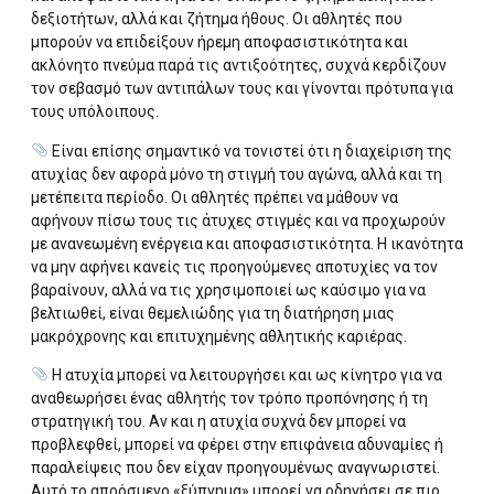
δεξιοτήτων, αλλά και ζήτημα ήθους. Οι αθλητές που
μπορούν να επιδείξουν ήρεμη αποφασιστικότητα και
ακλόνητο πνεύμα παρά τις αντιξοότητες, συχνά κερδίζουν
τον σεβασμό των αντιπάλων τους και γίνονται πρότυπα για
τους υπόλοιπους.
Είναι επίσης σημαντικό να τονιστεί ότι η διαχείριση της
ατυχίας δεν αφορά μόνο τη στιγμή του αγώνα, αλλά και τη
μετέπειτα περίοδο. Οι αθλητές πρέπει να μάθουν να
αφήνουν πίσω τους τις άτυχες στιγμές και να προχωρούν
με ανανεωμένη ενέργεια και αποφασιστικότητα. Η ικανότητα
να μην αφήνει κανείς τις προηγούμενες αποτυχίες να τον
βαραίνουν, αλλά να τις χρησιμοποιεί ως καύσιμο για να
βελτιωθεί, είναι θεμελιώδης για τη διατήρηση μιας
μακρόχρονης και επιτυχημένης αθλητικής καριέρας.
Η ατυχία μπορεί να λειτουργήσει και ως κίνητρο για να
αναθεωρήσει ένας αθλητής τον τρόπο προπόνησης ή τη
στρατηγική του. Αν και η ατυχία συχνά δεν μπορεί να
προβλεφθεί, μπορεί να φέρει στην επιφάνεια αδυναμίες ή
παραλείψεις που δεν είχαν προηγουμένως αναγνωριστεί.
Αυτό το απρόσμενο «ξύπνημα» μπορεί να οδηγήσει σε πιο