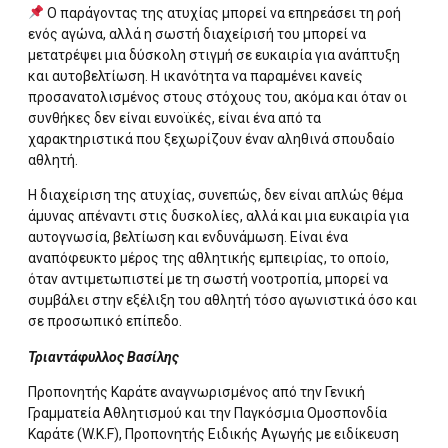
Ο παράγοντας της ατυχίας μπορεί να επηρεάσει τη ροή
ενός αγώνα, αλλά η σωστή διαχείρισή του μπορεί να
μετατρέψει μια δύσκολη στιγμή σε ευκαιρία για ανάπτυξη
και αυτοβελτίωση. Η ικανότητα να παραμένει κανείς
προσανατολισμένος στους στόχους του, ακόμα και όταν οι
συνθήκες δεν είναι ευνοϊκές, είναι ένα από τα
χαρακτηριστικά που ξεχωρίζουν έναν αληθινά σπουδαίο
αθλητή.
Η διαχείριση της ατυχίας, συνεπώς, δεν είναι απλώς θέμα
άμυνας απέναντι στις δυσκολίες, αλλά και μια ευκαιρία για
αυτογνωσία, βελτίωση και ενδυνάμωση. Είναι ένα
αναπόφευκτο μέρος της αθλητικής εμπειρίας, το οποίο,
όταν αντιμετωπιστεί με τη σωστή νοοτροπία, μπορεί να
συμβάλει στην εξέλιξη του αθλητή τόσο αγωνιστικά όσο και
σε προσωπικό επίπεδο.
Τριαντάφυλλος Βασίλης
Προπονητής Καράτε αναγνωρισμένος από την Γενική
Γραμματεία Αθλητισμού και την Παγκόσμια Ομοσπονδία
Καράτε (W.K.F), Προπονητής Ειδικής Αγωγής με ειδίκευση