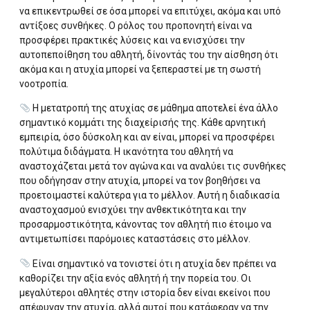
να επικεντρωθεί σε όσα μπορεί να επιτύχει, ακόμα και υπό
αντίξοες συνθήκες. Ο ρόλος του προπονητή είναι να
προσφέρει πρακτικές λύσεις και να ενισχύσει την
αυτοπεποίθηση του αθλητή, δίνοντάς του την αίσθηση ότι
ακόμα και η ατυχία μπορεί να ξεπεραστεί με τη σωστή
νοοτροπία.
Η μετατροπή της ατυχίας σε μάθημα αποτελεί ένα άλλο
σημαντικό κομμάτι της διαχείρισής της. Κάθε αρνητική
εμπειρία, όσο δύσκολη και αν είναι, μπορεί να προσφέρει
πολύτιμα διδάγματα. Η ικανότητα του αθλητή να
αναστοχάζεται μετά τον αγώνα και να αναλύει τις συνθήκες
που οδήγησαν στην ατυχία, μπορεί να τον βοηθήσει να
προετοιμαστεί καλύτερα για το μέλλον. Αυτή η διαδικασία
αναστοχασμού ενισχύει την ανθεκτικότητα και την
προσαρμοστικότητα, κάνοντας τον αθλητή πιο έτοιμο να
αντιμετωπίσει παρόμοιες καταστάσεις στο μέλλον.
Είναι σημαντικό να τονιστεί ότι η ατυχία δεν πρέπει να
καθορίζει την αξία ενός αθλητή ή την πορεία του. Οι
μεγαλύτεροι αθλητές στην ιστορία δεν είναι εκείνοι που
απέφυγαν την ατυχία, αλλά αυτοί που κατάφεραν να την