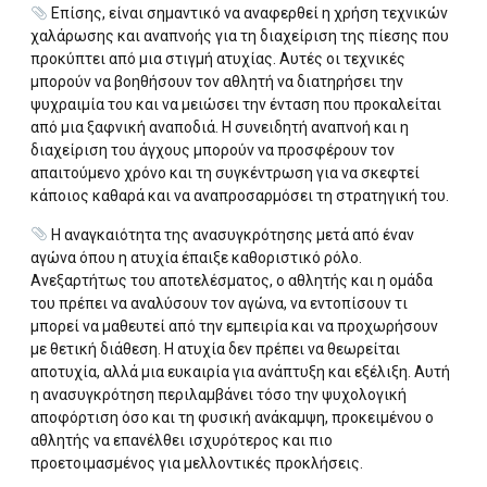
Επίσης, είναι σημαντικό να αναφερθεί η χρήση τεχνικών
χαλάρωσης και αναπνοής για τη διαχείριση της πίεσης που
προκύπτει από μια στιγμή ατυχίας. Αυτές οι τεχνικές
μπορούν να βοηθήσουν τον αθλητή να διατηρήσει την
ψυχραιμία του και να μειώσει την ένταση που προκαλείται
από μια ξαφνική αναποδιά. Η συνειδητή αναπνοή και η
διαχείριση του άγχους μπορούν να προσφέρουν τον
απαιτούμενο χρόνο και τη συγκέντρωση για να σκεφτεί
κάποιος καθαρά και να αναπροσαρμόσει τη στρατηγική του.
Η αναγκαιότητα της ανασυγκρότησης μετά από έναν
αγώνα όπου η ατυχία έπαιξε καθοριστικό ρόλο.
Ανεξαρτήτως του αποτελέσματος, ο αθλητής και η ομάδα
του πρέπει να αναλύσουν τον αγώνα, να εντοπίσουν τι
μπορεί να μαθευτεί από την εμπειρία και να προχωρήσουν
με θετική διάθεση. Η ατυχία δεν πρέπει να θεωρείται
αποτυχία, αλλά μια ευκαιρία για ανάπτυξη και εξέλιξη. Αυτή
η ανασυγκρότηση περιλαμβάνει τόσο την ψυχολογική
αποφόρτιση όσο και τη φυσική ανάκαμψη, προκειμένου ο
αθλητής να επανέλθει ισχυρότερος και πιο
προετοιμασμένος για μελλοντικές προκλήσεις.