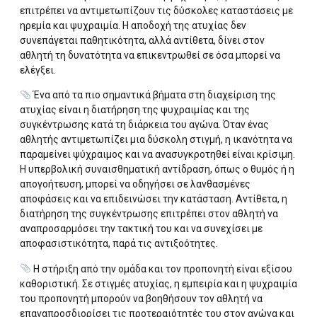
επιτρέπει να αντιμετωπίζουν τις δύσκολες καταστάσεις με
ηρεμία και ψυχραιμία. Η αποδοχή της ατυχίας δεν
συνεπάγεται παθητικότητα, αλλά αντίθετα, δίνει στον
αθλητή τη δυνατότητα να επικεντρωθεί σε όσα μπορεί να
ελέγξει.
Ένα από τα πιο σημαντικά βήματα στη διαχείριση της
ατυχίας είναι η διατήρηση της ψυχραιμίας και της
συγκέντρωσης κατά τη διάρκεια του αγώνα. Όταν ένας
αθλητής αντιμετωπίζει μια δύσκολη στιγμή, η ικανότητα να
παραμείνει ψύχραιμος και να ανασυγκροτηθεί είναι κρίσιμη.
Η υπερβολική συναισθηματική αντίδραση, όπως ο θυμός ή η
απογοήτευση, μπορεί να οδηγήσει σε λανθασμένες
αποφάσεις και να επιδεινώσει την κατάσταση. Αντίθετα, η
διατήρηση της συγκέντρωσης επιτρέπει στον αθλητή να
αναπροσαρμόσει την τακτική του και να συνεχίσει με
αποφασιστικότητα, παρά τις αντιξοότητες.
Η στήριξη από την ομάδα και τον προπονητή είναι εξίσου
καθοριστική. Σε στιγμές ατυχίας, η εμπειρία και η ψυχραιμία
του προπονητή μπορούν να βοηθήσουν τον αθλητή να
επαναπροσδιορίσει τις προτεραιότητές του στον αγώνα και