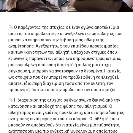
Ο παράγοντας της ατυχίας σε έναν αγώνα αποτελεί μια
από τις πιο απρόβλεπτες και ανεξέλεγκτες μεταβλητές που
μπορεί να επηρεάσουν την έκβαση μιας αθλητικής
αναμέτρησης. Ανεξαρτήτως του επιπέδου προετοιμασίας
και των ικανοτήτων του αθλητή, υπάρχουν στιγμές όπου
εξωγενείς παράγοντες, όπως ένα απρόσμενο τραυματισμό,
μια εσφαλμένη απόφαση διαιτητή ή απλώς μια άτυχη
σύγκρουση, μπορούν να ανατρέψουν τα δεδομένα. Η ατυχία,
ως στοιχείο που δεν μπορεί να προβλεφθεί ή να ελεγχθεί,
απαιτεί ιδιαίτερη διαχείριση τόσο από τον αθλητή, τον
προπονητή, όσο και από την ομάδα που τον υποστηρίζει.
Η διαχείριση της ατυχίας σε έναν αγώνα ξεκινά από την
κατανόηση και αποδοχή της φύσης του αθλητισμού. Ο
αθλητισμός είναι γεμάτος προκλήσεις, και οι απροσδόκητες
ανατροπές είναι μέρος αυτού του κόσμου. Οι αθλητές που
μπορούν να αποδεχθούν ότι η ατυχία είναι μια πιθανότητα,
αναπτύσσουν μια πιο ανθεκτική ψυχολογία, η οποία τους