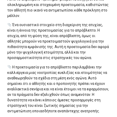
ολοκληρωμένη και στοχευμένη προετοιμασία, καθιστώντας
τον αθλητή πιο ικανό να αντιμετωπίσει κάθε πρόκληση στο
μέλλον.
Ένα ουσιαστικό στοιχείο στη διαχείριση της ατυχίας,
είναι η έννοια της προετοιμασίας για το απρόβλεπτο. Η
ατυχία, από τη φύση της, είναι απρόβλεπτη, όμως οι
αθλητές μπορούν να προετοιμαστούν ψυχολογικά για την
πιθανότητα εμφάνισής της. Αυτή η προετοιμασία δεν αφορά
μόνο την ψυχολογική ετοιμότητα, αλλά και την
προσαρμοστικότητα στις στρατηγικές του αγώνα.
Η προετοιμασία για το απρόβλεπτο περιλαμβάνει την
καλλιέργεια μιας νοοτροπίας ευελιξίας και ετοιμότητας να
αναθεωρηθούν τα σχέδια στη μέση ενός αγώνα. Αυτό
σημαίνει ότι ο αθλητής και ο προπονητής πρέπει να έχουν
εναλλακτικά σενάρια και να είναι έτοιμοι να τα εφαρμόσουν,
αν τα πράγματα δεν εξελιχθούν όπως αναμενόταν. Η
δυνατότητα να κάνει κάποιος άμεσες προσαρμογές στη
στρατηγική του είναι ζωτικής σημασίας για την
αντιμετώπιση οποιασδήποτε αναπάντεχης ανατροπής.