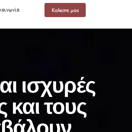
κοινωνία
Καλέστε μας
ναι ισχυρές
ς και τους
ταβάλουν