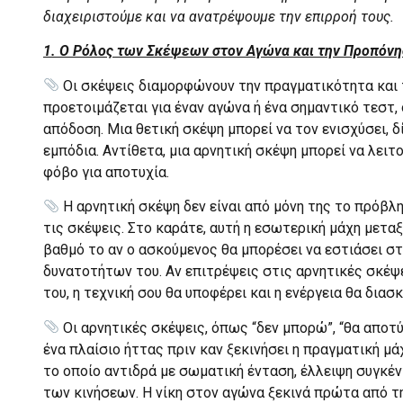
διαχειριστούμε και να ανατρέψουμε την επιρροή τους.
1. Ο Ρόλος των Σκέψεων στον Αγώνα και την Προπόν
Οι σκέψεις διαμορφώνουν την πραγματικότητα και 
προετοιμάζεται για έναν αγώνα ή ένα σημαντικό τεστ,
απόδοση. Μια θετική σκέψη μπορεί να τον ενισχύσει, 
εμπόδια. Αντίθετα, μια αρνητική σκέψη μπορεί να λει
φόβο για αποτυχία.
Η αρνητική σκέψη δεν είναι από μόνη της το πρόβλ
τις σκέψεις. Στο καράτε, αυτή η εσωτερική μάχη μετα
βαθμό το αν ο ασκούμενος θα μπορέσει να εστιάσει στ
δυνατοτήτων του. Αν επιτρέψεις στις αρνητικές σκέψε
του, η τεχνική σου θα υποφέρει και η ενέργεια θα διασ
Οι αρνητικές σκέψεις, όπως “δεν μπορώ”, “θα αποτύχ
ένα πλαίσιο ήττας πριν καν ξεκινήσει η πραγματική μά
το οποίο αντιδρά με σωματική ένταση, έλλειψη συγκέ
των κινήσεων. Η νίκη στον αγώνα ξεκινά πρώτα από τ