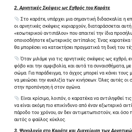
2. Αρνητικές Σκέψεις ως Εχθρός του Καράτε
Στο καράτε, υπάρχει μια σημαντική διδασκαλία: η 
οι αρνητικές σκέψεις κυριαρχούν, διαταράσσεται αυτή
«εσωτερικού αντιπάλου» που απαιτεί την ίδια προσήλω
οποιοσδήποτε εξωτερικός αντίπαλος. Ένας καρατέκα π
θα μπορέσει να κατακτήσει πραγματικά τη δική του τέ
Όταν μιλάμε για τις αρνητικές σκέψεις ως εχθρό, 
φόβο και την αμφιβολία, και αυτά τα συναισθήματα, με
σώμα. Για παράδειγμα, το άγχος μπορεί να κάνει τους 
να μειώσει την ευελιξία των κινήσεων. Όλες αυτές ο
στην προπόνηση ή στον αγώνα.
Είναι κρίσιμο, λοιπόν, ο καρατέκα να αντιληφθεί τ
να είναι ακόμη πιο επικίνδυνο από έναν εξωτερικό αντ
πάροδο του χρόνου, αν δεν αντιμετωπιστούν, και όσο π
αυτός ο φαύλος κύκλος.
3. Ψυχολογία στο Καράτε και Διαχείριση των Αρνητι