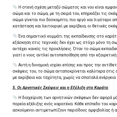
Η στενή σχέση μεταξύ σώματος και νου είναι εμφαν
σώμα και το σώμα, με τη σειρά του, επηρεάζει τις σκέ
σώμα γίνεται πιο δύσκαμπτο, πιο αργό και λιγότερο α
κατάσταση και λειτουργεί με ακρίβεια, οι θετικές σκέ
Ένα σημαντικό κομμάτι της εκπαίδευσης στο καράτε
εξάσκηση στις τεχνικές δεν έχει ως στόχο μόνο τη σω
αντέχει κανείς τις προκλήσεις. Όταν το σώμα εκπαιδε
γιατί ο νους αντλεί αυτοπεποίθηση από την εξαιρετικ
Αυτή η δυναμική ισχύει επίσης και προς την αντίθετ
σκέψεις του, το σώμα ανταποκρίνεται καλύτερα στις α
με ακρίβεια και ταχύτητα, χωρίς να σπαταλά ενέργεια
5. Οι Αρνητικές Σκέψεις και η Εξέλιξη στο Καράτε
Η διαχείριση των αρνητικών σκέψεων δεν αφορά μόν
πορεία εξέλιξης ενός καρατέκα. Κάθε επίπεδο του καρά
ασκούμενοι αντιμετωπίζουν περιόδους αμφιβολίας ή 