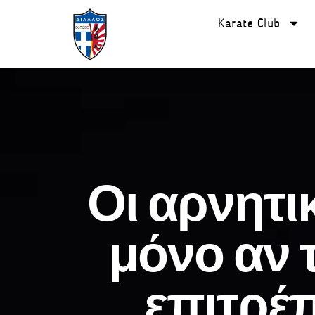
Karate Club
Οι αρνητικ
μόνο αν τ
επιτρέπ