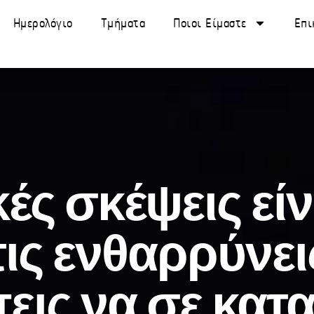
Ημερολόγιο
Τμήματα
Ποιοι Είμαστε
Επι
ές σκέψεις εί
ις ενθαρρύνει
εις να σε κα