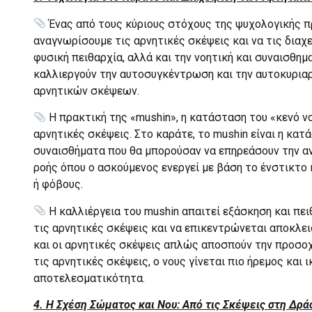
Ένας από τους κύριους στόχους της ψυχολογικής πρ
αναγνωρίσουμε τις αρνητικές σκέψεις και να τις διαχ
φυσική πειθαρχία, αλλά και την νοητική και συναισθημ
καλλιεργούν την αυτοσυγκέντρωση και την αυτοκυριαρ
αρνητικών σκέψεων.
Η πρακτική της «mushin», η κατάσταση του «κενό νο
αρνητικές σκέψεις. Στο καράτε, το mushin είναι η κα
συναισθήματα που θα μπορούσαν να επηρεάσουν την αντ
ροής όπου ο ασκούμενος ενεργεί με βάση το ένστικτο 
ή φόβους.
Η καλλιέργεια του mushin απαιτεί εξάσκηση και πει
τις αρνητικές σκέψεις και να επικεντρώνεται αποκλεισ
και οι αρνητικές σκέψεις απλώς αποσπούν την προσοχ
τις αρνητικές σκέψεις, ο νους γίνεται πιο ήρεμος και
αποτελεσματικότητα.
4. Η Σχέση Σώματος και Νου: Από τις Σκέψεις στη Δρά