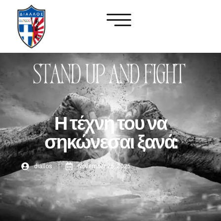
Η τέχνη του να
σηκώνεσαι ξανά:
diallos
November 26, 2025