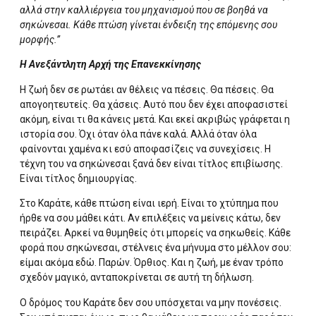
αλλά στην καλλιέργεια του μηχανισμού που σε βοηθά να
σηκώνεσαι. Κάθε πτώση γίνεται ένδειξη της επόμενης σου
μορφής.”
Η Ανεξάντλητη Αρχή της Επανεκκίνησης
Η ζωή δεν σε ρωτάει αν θέλεις να πέσεις. Θα πέσεις. Θα
απογοητευτείς. Θα χάσεις. Αυτό που δεν έχει αποφασιστεί
ακόμη, είναι τι θα κάνεις μετά. Και εκεί ακριβώς γράφεται η
ιστορία σου. Όχι όταν όλα πάνε καλά. Αλλά όταν όλα
φαίνονται χαμένα κι εσύ αποφασίζεις να συνεχίσεις. Η
τέχνη του να σηκώνεσαι ξανά δεν είναι τίτλος επιβίωσης.
Είναι τίτλος δημιουργίας.
Στο Καράτε, κάθε πτώση είναι ιερή. Είναι το χτύπημα που
ήρθε να σου μάθει κάτι. Αν επιλέξεις να μείνεις κάτω, δεν
πειράζει. Αρκεί να θυμηθείς ότι μπορείς να σηκωθείς. Κάθε
φορά που σηκώνεσαι, στέλνεις ένα μήνυμα στο μέλλον σου:
είμαι ακόμα εδώ. Παρών. Όρθιος. Και η ζωή, με έναν τρόπο
σχεδόν μαγικό, ανταποκρίνεται σε αυτή τη δήλωση.
Ο δρόμος του Καράτε δεν σου υπόσχεται να μην πονέσεις.