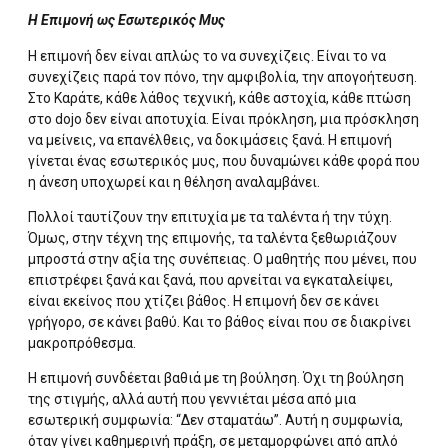
Η Επιμονή ως Εσωτερικός Μυς
Η επιμονή δεν είναι απλώς το να συνεχίζεις. Είναι το να
συνεχίζεις παρά τον πόνο, την αμφιβολία, την απογοήτευση.
Στο Καράτε, κάθε λάθος τεχνική, κάθε αστοχία, κάθε πτώση
στο dojo δεν είναι αποτυχία. Είναι πρόκληση, μια πρόσκληση
να μείνεις, να επανέλθεις, να δοκιμάσεις ξανά. Η επιμονή
γίνεται ένας εσωτερικός μυς, που δυναμώνει κάθε φορά που
η άνεση υποχωρεί και η θέληση αναλαμβάνει.
Πολλοί ταυτίζουν την επιτυχία με τα ταλέντα ή την τύχη.
Όμως, στην τέχνη της επιμονής, τα ταλέντα ξεθωριάζουν
μπροστά στην αξία της συνέπειας. Ο μαθητής που μένει, που
επιστρέφει ξανά και ξανά, που αρνείται να εγκαταλείψει,
είναι εκείνος που χτίζει βάθος. Η επιμονή δεν σε κάνει
γρήγορο, σε κάνει βαθύ. Και το βάθος είναι που σε διακρίνει
μακροπρόθεσμα.
Η επιμονή συνδέεται βαθιά με τη βούληση. Όχι τη βούληση
της στιγμής, αλλά αυτή που γεννιέται μέσα από μια
εσωτερική συμφωνία: “Δεν σταματάω”. Αυτή η συμφωνία,
όταν γίνει καθημερινή πράξη, σε μεταμορφώνει από απλό