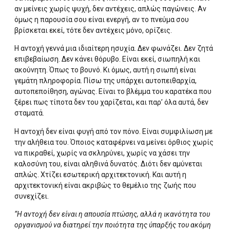
αν μείνεις χωρίς ψυχή, δεν αντέχεις, απλώς παγώνεις. Αν
όμως η παρουσία σου είναι ενεργή, αν το πνεύμα σου
βρίσκεται εκεί, τότε δεν αντέχεις μόνο, ορίζεις.
Η αντοχή γεννά μια ιδιαίτερη ησυχία. Δεν φωνάζει. Δεν ζητά
επιβεβαίωση. Δεν κάνει θόρυβο. Είναι εκεί, σιωπηλή και
ακούνητη. Όπως το βουνό. Κι όμως, αυτή η σιωπή είναι
γεμάτη πληροφορία. Πίσω της υπάρχει αυτοπειθαρχία,
αυτοπεποίθηση, αγώνας. Είναι το βλέμμα του καρατέκα που
ξέρει πως τίποτα δεν του χαρίζεται, και παρ’ όλα αυτά, δεν
σταματά.
Η αντοχή δεν είναι φυγή από τον πόνο. Είναι συμφιλίωση με
την αλήθεια του. Όποιος καταφέρνει να μείνει όρθιος χωρίς
να πικραθεί, χωρίς να σκληρύνει, χωρίς να χάσει την
καλοσύνη του, είναι αληθινά δυνατός. Διότι δεν αμύνεται
απλώς. Χτίζει εσωτερική αρχιτεκτονική. Και αυτή η
αρχιτεκτονική είναι ακριβώς το θεμέλιο της ζωής που
συνεχίζει.
“Η αντοχή δεν είναι η απουσία πτώσης, αλλά η ικανότητα του
οργανισμού να διατηρεί την ποιότητα της ύπαρξής του ακόμη