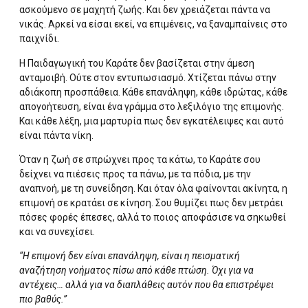
ασκούμενο σε μαχητή ζωής. Και δεν χρειάζεται πάντα να
νικάς. Αρκεί να είσαι εκεί, να επιμένεις, να ξαναμπαίνεις στο
παιχνίδι.
Η Παιδαγωγική του Καράτε δεν βασίζεται στην άμεση
ανταμοιβή. Ούτε στον εντυπωσιασμό. Χτίζεται πάνω στην
αδιάκοπη προσπάθεια. Κάθε επανάληψη, κάθε ιδρώτας, κάθε
απογοήτευση, είναι ένα γράμμα στο λεξιλόγιο της επιμονής.
Και κάθε λέξη, μια μαρτυρία πως δεν εγκατέλειψες και αυτό
είναι πάντα νίκη.
Όταν η ζωή σε σπρώχνει προς τα κάτω, το Καράτε σου
δείχνει να πιέσεις προς τα πάνω, με τα πόδια, με την
αναπνοή, με τη συνείδηση. Και όταν όλα φαίνονται ακίνητα, η
επιμονή σε κρατάει σε κίνηση. Σου θυμίζει πως δεν μετράει
πόσες φορές έπεσες, αλλά το ποιος αποφάσισε να σηκωθεί
και να συνεχίσει.
“Η επιμονή δεν είναι επανάληψη, είναι η πεισματική
αναζήτηση νοήματος πίσω από κάθε πτώση. Όχι για να
αντέχεις… αλλά για να διαπλάθεις αυτόν που θα επιστρέψει
πιο βαθύς.”