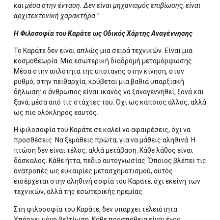
και μέσα στην ένταση. Δεν είναι μηχανισμός επιβίωσης, είναι
αρχιτεκτονική χαρακτήρα.”
Η Φιλοσοφία του Καράτε ως Οδικός Χάρτης Αναγέννησης
Το Καράτε δεν είναι απλώς μια σειρά τεχνικών. Είναι μια
κοσμοθεωρία. Μια εσωτερική διαδρομή μεταμόρφωσης.
Μέσα στην απλότητα της υποταγής στην κίνηση, στον
ρυθμό, στην πειθαρχία, κρύβεται μια βαθιά υπαρξιακή
δήλωση: ο άνθρωπος είναι ικανός να ξαναγεννηθεί, ξανά και
ξανά, μέσα από τις στάχτες του. Όχι ως κάποιος άλλος, αλλά
ως πιο ολόκληρος εαυτός.
Η φιλοσοφία του Καράτε σε καλεί να αφαιρέσεις, όχι να
προσθέσεις. Να ξεμάθεις πρώτα, για να μάθεις αληθινά. Η
πτώση δεν είναι τέλος, αλλά μετάβαση. Κάθε λάθος είναι
δάσκαλος. Κάθε ήττα, πεδίο αυτογνωσίας. Όποιος βλέπει τις
ανατροπές ως ευκαιρίες μετασχηματισμού, αυτός
εισέρχεται στην αληθινή σοφία του Καράτε, όχι εκείνη των
τεχνικών, αλλά της εσωτερικής ηρεμίας.
Στη φιλοσοφία του Καράτε, δεν υπάρχει τελειότητα.
Υπάρχει μόνο βελτίωση. Κάθε προσπάθεια είναι ένας