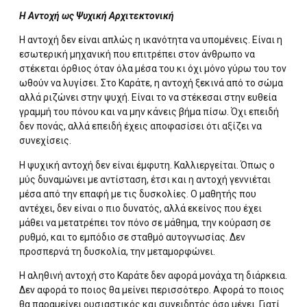
Η Αντοχή ως Ψυχική Αρχιτεκτονική
Η αντοχή δεν είναι απλώς η ικανότητα να υπομένεις. Είναι η
εσωτερική μηχανική που επιτρέπει στον άνθρωπο να
στέκεται όρθιος όταν όλα μέσα του κι όχι μόνο γύρω του τον
ωθούν να λυγίσει. Στο Καράτε, η αντοχή ξεκινά από το σώμα
αλλά ριζώνει στην ψυχή. Είναι το να στέκεσαι στην ευθεία
γραμμή του πόνου και να μην κάνεις βήμα πίσω. Όχι επειδή
δεν πονάς, αλλά επειδή έχεις αποφασίσει ότι αξίζει να
συνεχίσεις.
Η ψυχική αντοχή δεν είναι έμφυτη. Καλλιεργείται. Όπως ο
μύς δυναμώνει με αντίσταση, έτσι και η αντοχή γεννιέται
μέσα από την επαφή με τις δυσκολίες. Ο μαθητής που
αντέχει, δεν είναι ο πιο δυνατός, αλλά εκείνος που έχει
μάθει να μετατρέπει τον πόνο σε μάθημα, την κούραση σε
ρυθμό, και το εμπόδιο σε σταθμό αυτογνωσίας. Δεν
προσπερνά τη δυσκολία, την μεταμορφώνει.
Η αληθινή αντοχή στο Καράτε δεν αφορά μονάχα τη διάρκεια.
Δεν αφορά το ποιος θα μείνει περισσότερο. Αφορά το ποιος
θα παραμείνει ουσιαστικός και συνειδητός όσο μένει. Γιατί