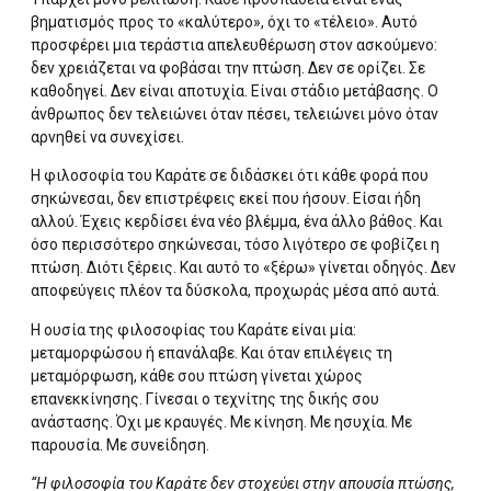
βηματισμός προς το «καλύτερο», όχι το «τέλειο». Αυτό
προσφέρει μια τεράστια απελευθέρωση στον ασκούμενο:
δεν χρειάζεται να φοβάσαι την πτώση. Δεν σε ορίζει. Σε
καθοδηγεί. Δεν είναι αποτυχία. Είναι στάδιο μετάβασης. Ο
άνθρωπος δεν τελειώνει όταν πέσει, τελειώνει μόνο όταν
αρνηθεί να συνεχίσει.
Η φιλοσοφία του Καράτε σε διδάσκει ότι κάθε φορά που
σηκώνεσαι, δεν επιστρέφεις εκεί που ήσουν. Είσαι ήδη
αλλού. Έχεις κερδίσει ένα νέο βλέμμα, ένα άλλο βάθος. Και
όσο περισσότερο σηκώνεσαι, τόσο λιγότερο σε φοβίζει η
πτώση. Διότι ξέρεις. Και αυτό το «ξέρω» γίνεται οδηγός. Δεν
αποφεύγεις πλέον τα δύσκολα, προχωράς μέσα από αυτά.
Η ουσία της φιλοσοφίας του Καράτε είναι μία:
μεταμορφώσου ή επανάλαβε. Και όταν επιλέγεις τη
μεταμόρφωση, κάθε σου πτώση γίνεται χώρος
επανεκκίνησης. Γίνεσαι ο τεχνίτης της δικής σου
ανάστασης. Όχι με κραυγές. Με κίνηση. Με ησυχία. Με
παρουσία. Με συνείδηση.
“Η φιλοσοφία του Καράτε δεν στοχεύει στην απουσία πτώσης,