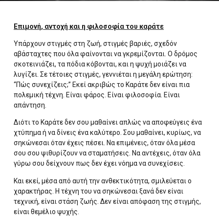
Επιμονή, αντοχή και η φιλοσοφία του καράτε
Υπάρχουν στιγμές στη ζωή, στιγμές βαριές, σχεδόν
αβάσταχτες που όλα φαίνονται να γκρεμίζονται. Ο δρόμος
σκοτεινιάζει, τα πόδια κόβονται, και η ψυχή μοιάζει να
λυγίζει. Σε τέτοιες στιγμές, γεννιέται η μεγάλη ερώτηση:
“Πώς συνεχίζεις;” Εκεί ακριβώς το Καράτε δεν είναι πια
πολεμική τέχνη. Είναι φάρος. Είναι φιλοσοφία. Είναι
απάντηση.
Διότι το Καράτε δεν σου μαθαίνει απλώς να αποφεύγεις ένα
χτύπημα ή να δίνεις ένα καλύτερο. Σου μαθαίνει, κυρίως, να
σηκώνεσαι όταν έχεις πέσει. Να επιμένεις, όταν όλα μέσα
σου σου ψιθυρίζουν να σταματήσεις. Να αντέχεις, όταν όλα
γύρω σου δείχνουν πως δεν έχει νόημα να συνεχίσεις.
Και εκεί, μέσα από αυτή την ανθεκτικότητα, σμιλεύεται ο
χαρακτήρας. Η τέχνη του να σηκώνεσαι ξανά δεν είναι
τεχνική, είναι στάση ζωής. Δεν είναι απόφαση της στιγμής,
είναι θεμέλιο ψυχής.