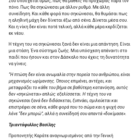
Σου υπόσχεται όμως, πως θα μάθεις να προχωράς παρά τον
πόνο. Πως θα σηκώνεσαι με άλλον ρυθμό. Με άλλη
συνείδηση. Και κάθε φορά που σηκώνεσαι, θα θυμάσαι πως
η αληθινή μάχη δεν δίνεται έξω από σένα. Δίνεται μέσα σου.
Και η νίκη δεν είναι ποτέ τελική, αλλά κάθε μέρα κερδίζεται
εκ νέου.
Η τέχνη του να σηκώνεσαι ξανά δεν είναι μια απάντηση. Είναι
μια στάση. Ένα σύστημα ζωής. Μια υπόσχεση απέναντι στο
παιδί που ήσουν και στον Δάσκαλο που έχεις τη δυνατότητα
να γίνεις.
“Η πτώση δεν είναι ανωμαλία στην πορεία του ανθρώπου, είναι
μηχανισμός ωρίμανσης. Όποιος επιμένει, αντέχει, και
μεταφράζει το κάθε του βήμα σε βαθύτερη κατανόηση, αυτός
δεν «σηκώνεται» απλώς: εξελίσσεται. Η τέχνη του να
σηκώνεσαι ξανά δεν διδάσκεται, ξυπνάει, σμιλεύεται και
επιστρέφει σε σένα, κάθε φορά που το σώμα και η ψυχή σου
λένε “δεν μπορώ”, αλλά η συνείδησή σου απαντά «δοκίμασε».
Τριαντάφυλλος Βασίλης
Προπονητής Καράτε αναγνωρισμένος από την Γενική