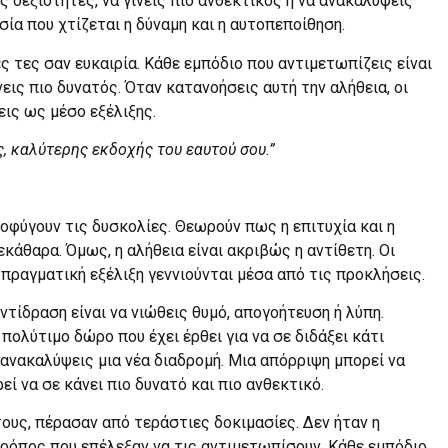
ς δεξιότητες, να γίνεις πιο ανθεκτικός ή να ανακαλύψεις
σία που χτίζεται η δύναμη και η αυτοπεποίθηση.
ες τες σαν ευκαιρία. Κάθε εμπόδιο που αντιμετωπίζεις είναι
νεις πιο δυνατός. Όταν κατανοήσεις αυτή την αλήθεια, οι
εις ως μέσο εξέλιξης.
ας, καλύτερης εκδοχής του εαυτού σου.”
οφύγουν τις δυσκολίες. Θεωρούν πως η επιτυχία και η
εκάθαρα. Όμως, η αλήθεια είναι ακριβώς η αντίθετη. Οι
 πραγματική εξέλιξη γεννιούνται μέσα από τις προκλήσεις.
ντίδραση είναι να νιώθεις θυμό, απογοήτευση ή λύπη.
πολύτιμο δώρο που έχει έρθει για να σε διδάξει κάτι
α ανακαλύψεις μια νέα διαδρομή. Μια απόρριψη μπορεί να
εί να σε κάνει πιο δυνατό και πιο ανθεκτικό.
υς, πέρασαν από τεράστιες δοκιμασίες. Δεν ήταν η
τρόπος που επέλεξαν να τις αντιμετωπίσουν. Κάθε εμπόδιο