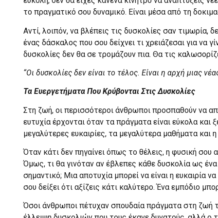
εύκολη, δεν θα είχες κανένα κίνητρο να αναπτύξεις νέε
το πραγματικό σου δυναμικό. Είναι μέσα από τη δοκιμα
Αντί, λοιπόν, να βλέπεις τις δυσκολίες σαν τιμωρία, δ
ένας δάσκαλος που σου δείχνει τι χρειάζεσαι για να γί
δυσκολίες δεν θα σε τρομάζουν πια. Θα τις καλωσορίζ
“Οι δυσκολίες δεν είναι το τέλος. Είναι η αρχή μιας νέ
Τα Ευεργετήματα Που Κρύβονται Στις Δυσκολίες
Στη ζωή, οι περισσότεροι άνθρωποι προσπαθούν να απ
ευτυχία έρχονται όταν τα πράγματα είναι εύκολα και ξ
μεγαλύτερες ευκαιρίες, τα μεγαλύτερα μαθήματα και η
Όταν κάτι δεν πηγαίνει όπως το θέλεις, η φυσική σου α
Όμως, τι θα γινόταν αν έβλεπες κάθε δυσκολία ως ένα 
σημαντικό; Μια αποτυχία μπορεί να είναι η ευκαιρία ν
σου δείξει ότι αξίζεις κάτι καλύτερο. Ένα εμπόδιο μπορ
Όσοι άνθρωποι πέτυχαν σπουδαία πράγματα στη ζωή το
έλλειψη δυσκολιών που τους έκανε δυνατούς, αλλά ο 