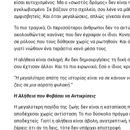
είσαι ευτυχισμένος. Μα ο «σωστός δρόμος» δεν είναι 
εγκλωβισμένο. Σε βάζουν στο σχολείο, σου λένε να μ
αμφισβητείς. Και όταν μεγαλώσεις, απλώς γίνεσαι ένα
Το πιο τραγικό; Οι περισσότεροι άνθρωποι δεν το αντ
ακολουθώντας κανόνες που δεν έγραψαν οι ίδιοι. Κυν
σε ρόλους που τους δόθηκαν χωρίς να ρωτηθούν. Και 
γιατί νιώθουν ένα τεράστιο κενό μέσα τους.
Η αλήθεια είναι σκληρή: Αν δεν δημιουργήσεις τη δική
σου έχτισαν άλλοι. Και το πιο ειρωνικό; Εσύ ο ίδιος κ
“Η μεγαλύτερη απάτη της ιστορίας είναι να σε κάνουν 
ζεις σε μια αόρατη φυλακή.”
Η Αλήθεια που Φοβάσαι να Αντικρίσεις
Η μεγαλύτερη παγίδα της ζωής δεν είναι η καταπίεση π
αποδέχεσαι χωρίς αντίσταση. Το πιο δύσκολο πράγμα στ
αποδεχτείς. Γιατί η αλήθεια είναι άβολη, ανατρεπτική,
ξέρεις ότι αν τη δεις, τότε δεν υπάρχει επιστροφή.