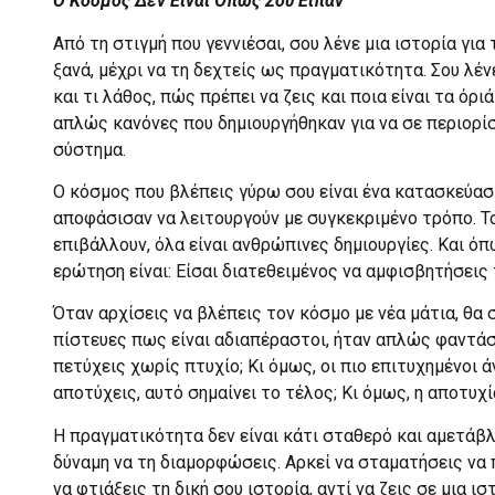
Ο Κόσμος Δεν Είναι Όπως Σου Είπαν
Από τη στιγμή που γεννιέσαι, σου λένε μια ιστορία γι
ξανά, μέχρι να τη δεχτείς ως πραγματικότητα. Σου λένε
και τι λάθος, πώς πρέπει να ζεις και ποια είναι τα όριά
απλώς κανόνες που δημιουργήθηκαν για να σε περιορίσ
σύστημα.
Ο κόσμος που βλέπεις γύρω σου είναι ένα κατασκεύα
αποφάσισαν να λειτουργούν με συγκεκριμένο τρόπο. Το 
επιβάλλουν, όλα είναι ανθρώπινες δημιουργίες. Και όπ
ερώτηση είναι: Είσαι διατεθειμένος να αμφισβητήσεις
Όταν αρχίσεις να βλέπεις τον κόσμο με νέα μάτια, θα 
πίστευες πως είναι αδιαπέραστοι, ήταν απλώς φαντάσμ
πετύχεις χωρίς πτυχίο; Κι όμως, οι πιο επιτυχημένοι 
αποτύχεις, αυτό σημαίνει το τέλος; Κι όμως, η αποτυχ
Η πραγματικότητα δεν είναι κάτι σταθερό και αμετάβλη
δύναμη να τη διαμορφώσεις. Αρκεί να σταματήσεις να 
να φτιάξεις τη δική σου ιστορία, αντί να ζεις σε μια ι