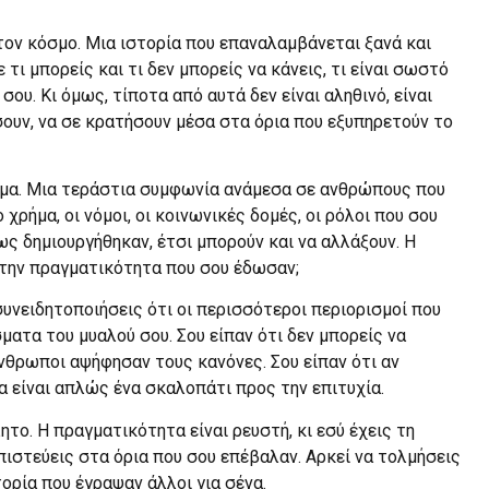
α τον κόσμο. Μια ιστορία που επαναλαμβάνεται ξανά και
 τι μπορείς και τι δεν μπορείς να κάνεις, τι είναι σωστό
 σου. Κι όμως, τίποτα από αυτά δεν είναι αληθινό, είναι
ουν, να σε κρατήσουν μέσα στα όρια που εξυπηρετούν το
σμα. Μια τεράστια συμφωνία ανάμεσα σε ανθρώπους που
χρήμα, οι νόμοι, οι κοινωνικές δομές, οι ρόλοι που σου
ως δημιουργήθηκαν, έτσι μπορούν και να αλλάξουν. Η
 την πραγματικότητα που σου έδωσαν;
συνειδητοποιήσεις ότι οι περισσότεροι περιορισμοί που
ατα του μυαλού σου. Σου είπαν ότι δεν μπορείς να
άνθρωποι αψήφησαν τους κανόνες. Σου είπαν ότι αν
ία είναι απλώς ένα σκαλοπάτι προς την επιτυχία.
το. Η πραγματικότητα είναι ρευστή, κι εσύ έχεις τη
πιστεύεις στα όρια που σου επέβαλαν. Αρκεί να τολμήσεις
στορία που έγραψαν άλλοι για σένα.