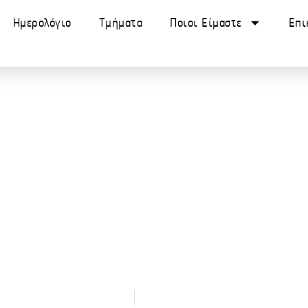
Ημερολόγιο
Τμήματα
Ποιοι Είμαστε
Επι
ναι Ψέμα: Η Αλ
 Δεν Θέλει να 
diallos
March 19, 2025