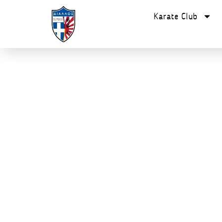
Karate Club
Η Ζωή Εί
Κανείς