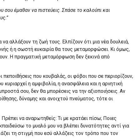
υ σου έμαθαν να πιστεύεις. Σπάσε το καλούπι και
υς.”
να αλλάξουν τη ζωή τους. Ελπίζουν ότι μια νέα δουλειά,
νής ή η σωστή ευκαιρία θα τους μεταμορφώσει. Κι όμως,
νουν. Η πραγματική μεταμόρφωση δεν ξεκινά από
οι πεποιθήσεις που κουβαλάς, οι φόβοι που σε περιορίζουν,
ου κυριαρχεί η αμφιβολία, η ανασφάλεια και η αρνητική
 μπροστά σου, δεν θα μπορέσεις να την αξιοποιήσεις. Αν
ίθησης, δύναμης και ανοιχτού πνεύματος, τότε οι
. Πρέπει να αναρωτηθείς: Τι με κρατάει πίσω; Ποιες
κπαιδεύσω το μυαλό μου να βλέπει δυνατότητες αντί για
λάζει τη στιγμή που εσύ αλλάζεις τον τρόπο που τον