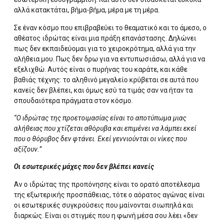
αλλά κατακτάται, βήμα-βήμα, μέρα με τη μέρα.
Σε έναν κόσμο που επιβραβεύει το θεαματικό και το άμεσο, ο
αθέατος ιδρώτας είναι μια πράξη επανάστασης. Δηλώνει
πως δεν εκπαιδεύομαι για το χειροκρότημα, αλλά για την
αλήθεια μου. Πως δεν δρω για να εντυπωσιάσω, αλλά για να
εξελιχθώ. Αυτός είναι ο πυρήνας του καράτε, και κάθε
βαθιάς τέχνης: το αληθινό μεγαλείο κρύβεται σε αυτά που
κανείς δεν βλέπει, και όμως εσύ τα τιμάς σαν να ήταν τα
σπουδαιότερα πράγματα στον κόσμο.
“Ο ιδρώτας της προετοιμασίας είναι το αποτύπωμα μιας
αλήθειας που χτίζεται αθόρυβα και επιμένει να λάμπει εκεί
που ο θόρυβος δεν φτάνει. Εκεί γεννιούνται οι νίκες που
αξίζουν.”
Οι εσωτερικές μάχες που δεν βλέπει κανείς
Αν ο ιδρώτας της προπόνησης είναι το ορατό αποτέλεσμα
της εξωτερικής προσπάθειας, τότε ο αόρατος αγώνας είναι
οι εσωτερικές συγκρούσεις που μαίνονται σιωπηλά και
διαρκώς. Είναι οι στιγμές που η φωνή μέσα σου λέει «δεν