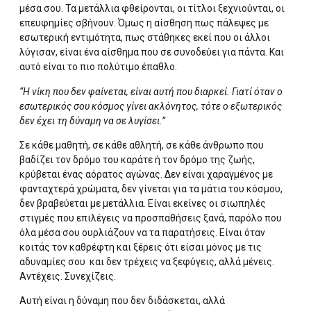
μέσα σου. Τα μετάλλια φθείρονται, οι τίτλοι ξεχνιούνται, οι
επευφημίες σβήνουν. Όμως η αίσθηση πως πάλεψες με
εσωτερική εντιμότητα, πως στάθηκες εκεί που οι άλλοι
λύγισαν, είναι ένα αίσθημα που σε συνοδεύει για πάντα. Και
αυτό είναι το πιο πολύτιμο έπαθλο.
“Η νίκη που δεν φαίνεται, είναι αυτή που διαρκεί. Γιατί όταν ο
εσωτερικός σου κόσμος γίνει ακλόνητος, τότε ο εξωτερικός
δεν έχει τη δύναμη να σε λυγίσει.”
Σε κάθε μαθητή, σε κάθε αθλητή, σε κάθε άνθρωπο που
βαδίζει τον δρόμο του καράτε ή τον δρόμο της ζωής,
κρύβεται ένας αόρατος αγώνας. Δεν είναι χαραγμένος με
φανταχτερά χρώματα, δεν γίνεται για τα μάτια του κόσμου,
δεν βραβεύεται με μετάλλια. Είναι εκείνες οι σιωπηλές
στιγμές που επιλέγεις να προσπαθήσεις ξανά, παρόλο που
όλα μέσα σου ουρλιάζουν να τα παρατήσεις. Είναι όταν
κοιτάς τον καθρέφτη και ξέρεις ότι είσαι μόνος με τις
αδυναμίες σου και δεν τρέχεις να ξεφύγεις, αλλά μένεις.
Αντέχεις. Συνεχίζεις.
Αυτή είναι η δύναμη που δεν διδάσκεται, αλλά