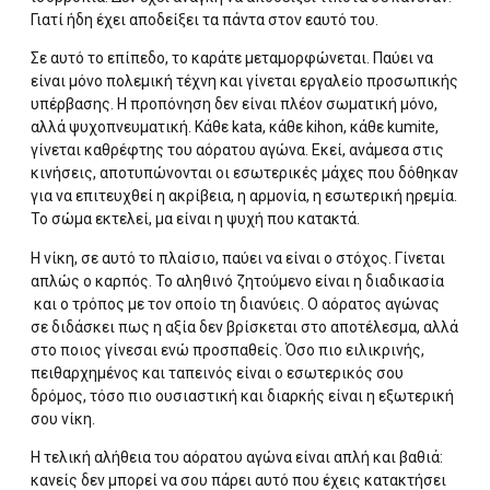
Γιατί ήδη έχει αποδείξει τα πάντα στον εαυτό του.
Σε αυτό το επίπεδο, το καράτε μεταμορφώνεται. Παύει να
είναι μόνο πολεμική τέχνη και γίνεται εργαλείο προσωπικής
υπέρβασης. Η προπόνηση δεν είναι πλέον σωματική μόνο,
αλλά ψυχοπνευματική. Κάθε kata, κάθε kihon, κάθε kumite,
γίνεται καθρέφτης του αόρατου αγώνα. Εκεί, ανάμεσα στις
κινήσεις, αποτυπώνονται οι εσωτερικές μάχες που δόθηκαν
για να επιτευχθεί η ακρίβεια, η αρμονία, η εσωτερική ηρεμία.
Το σώμα εκτελεί, μα είναι η ψυχή που κατακτά.
Η νίκη, σε αυτό το πλαίσιο, παύει να είναι ο στόχος. Γίνεται
απλώς ο καρπός. Το αληθινό ζητούμενο είναι η διαδικασία
και ο τρόπος με τον οποίο τη διανύεις. Ο αόρατος αγώνας
σε διδάσκει πως η αξία δεν βρίσκεται στο αποτέλεσμα, αλλά
στο ποιος γίνεσαι ενώ προσπαθείς. Όσο πιο ειλικρινής,
πειθαρχημένος και ταπεινός είναι ο εσωτερικός σου
δρόμος, τόσο πιο ουσιαστική και διαρκής είναι η εξωτερική
σου νίκη.
Η τελική αλήθεια του αόρατου αγώνα είναι απλή και βαθιά:
κανείς δεν μπορεί να σου πάρει αυτό που έχεις κατακτήσει