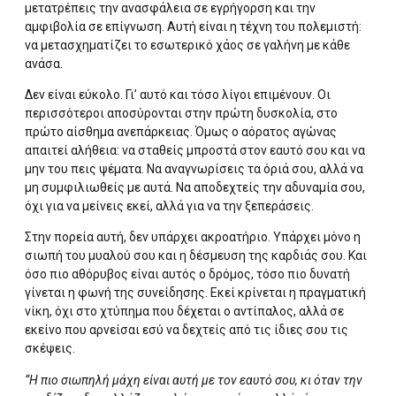
μετατρέπεις την ανασφάλεια σε εγρήγορση και την
αμφιβολία σε επίγνωση. Αυτή είναι η τέχνη του πολεμιστή:
να μετασχηματίζει το εσωτερικό χάος σε γαλήνη με κάθε
ανάσα.
Δεν είναι εύκολο. Γι’ αυτό και τόσο λίγοι επιμένουν. Οι
περισσότεροι αποσύρονται στην πρώτη δυσκολία, στο
πρώτο αίσθημα ανεπάρκειας. Όμως ο αόρατος αγώνας
απαιτεί αλήθεια: να σταθείς μπροστά στον εαυτό σου και να
μην του πεις ψέματα. Να αναγνωρίσεις τα όριά σου, αλλά να
μη συμφιλιωθείς με αυτά. Να αποδεχτείς την αδυναμία σου,
όχι για να μείνεις εκεί, αλλά για να την ξεπεράσεις.
Στην πορεία αυτή, δεν υπάρχει ακροατήριο. Υπάρχει μόνο η
σιωπή του μυαλού σου και η δέσμευση της καρδιάς σου. Και
όσο πιο αθόρυβος είναι αυτός ο δρόμος, τόσο πιο δυνατή
γίνεται η φωνή της συνείδησης. Εκεί κρίνεται η πραγματική
νίκη, όχι στο χτύπημα που δέχεται ο αντίπαλος, αλλά σε
εκείνο που αρνείσαι εσύ να δεχτείς από τις ίδιες σου τις
σκέψεις.
“Η πιο σιωπηλή μάχη είναι αυτή με τον εαυτό σου, κι όταν την