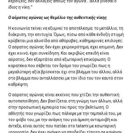
κερδίζεις, δεν αλλάζεις απλώς τον αγώνα… αλλά γίνεσαι ο
ίδιος η νίκη.”
Ο αόρατος αγώνας ως θεμέλιο της αυθεντικής νίκης
Η κοινωνία τείνει να εξυμνεί το αποτέλεσμα: το μετάλλιο, τη
διάκριση, την επιτυχία. Όμως, πίσω από κάθε ένδοξη στιγμή
κρύβεται μια αλυσίδα από αθόρυβες, καθημερινές επιλογές.
Ο αόρατος αγώνας δεν έχει χειροκρότημα, έχει επιμονή. Δεν
έχει κοινό, έχει συνείδηση. Και ακριβώς επειδή είναι
αόρατος, δεν εξαρτάται από εξωτερική επικύρωση. Ο
καρατέκα που σέβεται τον δρόμο του γνωρίζει πως η
μεγαλύτερη αξία βρίσκεται όχι στο βλέμμα του άλλου, αλλά
στο βλέμμα που ανταλλάσσει με τον ίδιο του τον εαυτό στον
καθρέφτη.
Ο αόρατος αγώνας είναι εκείνος που χτίζει την αυθεντική
αυτοπεποίθηση. Δεν βασίζεται στη γνώμη των άλλων, αλλά
στην προσωπική εμπειρία του προς την βελτίωση. Ο
αθλητής που γνωρίζει πως πάλεψε με την τεμπελιά του, με
τον φόβο του, με την ανάγκη του για άμεση ανταμοιβή και
άντεξε, είναι αυτός που πατάει στο tatami με εσωτερική
ισορροπία. Δεν έχει ανάγκη να αποδείξει τίποτα σε κανέναν.