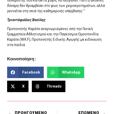
πολεμιστής που κατακτά χωρίς να πληγώνει. Γιατί η αληθινή
δύναμη δεν θριαμβεύει στο φως των χειροκροτημάτων, αλλά
γεννιέται στη σκιά της καθημερινής υπέρβασης.”
Τριαντάφυλλος Βασίλης
Προπονητής Καράτε αναγνωρισμένος από την Γενική
Γραμματεία Αθλητισμού και την Παγκόσμια Ομοσπονδία
Καράτε (W.K.F), Προπονητής Ειδικής Αγωγής με ειδίκευση
στα παιδιά.
Κοινοποίηση :
Facebook
WhatsApp
X
Threads
ΠΡΟΗΓΟΥΜΕΝΟ
ΕΠΩΜΕΝΟ