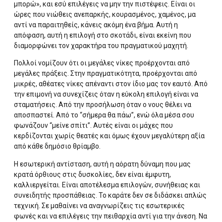
μπορώ», και εσύ επιλέγεις να μην την πιστέψεις. Είναι οι
ώρες που νιώθεις ανεπαρκής, κουρασμένος, χαμένος, μα
αντί να παραιτηθείς, κάνεις ακόμη ένα βήμα. Αυτή η
απόφαση, αυτή η επιλογή στο σκοτάδι, είναι εκείνη που
διαμορφώνει τον χαρακτήρα του πραγματικού μαχητή.
Πολλοί νομίζουν ότι οι μεγάλες νίκες προέρχονται από
μεγάλες πράξεις. Στην πραγματικότητα, προέρχονται από
μικρές, αθέατες νίκες απέναντι στον ίδιο μας τον εαυτό. Από
την επιμονή να συνεχίζεις όταν η εύκολη επιλογή είναι να
σταματήσεις. Από την προσήλωση όταν ο νους θέλει να
αποσπαστεί. Από το “σήμερα θα πάω”, ενώ όλα μέσα σου
φωνάζουν “μείνε σπίτι”. Αυτές είναι οι μάχες που
κερδίζονται χωρίς θεατές και όμως έχουν μεγαλύτερη αξία
από κάθε δημόσιο θρίαμβο.
Η εσωτερική αντίσταση, αυτή η αόρατη δύναμη που μας
κρατά όρθιους στις δυσκολίες, δεν είναι έμφυτη,
καλλιεργείται. Είναι αποτέλεσμα επιλογών, συνήθειας και
συνειδητής προσπάθειας. Το καράτε δεν σε διδάσκει απλώς
τεχνική. Σε μαθαίνει να αναγνωρίζεις τις εσωτερικές
φωνές και να επιλέγεις την πειθαρχία αντί για την άνεση. Να