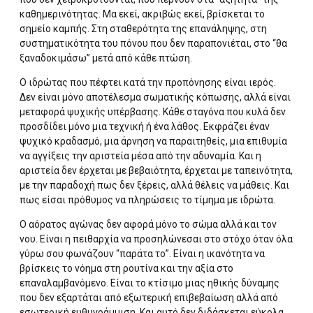
καθημερινότητας. Μα εκεί, ακριβώς εκεί, βρίσκεται το
σημείο καμπής. Στη σταθερότητα της επανάληψης, στη
συστηματικότητα του πόνου που δεν παραπονιέται, στο “θα
ξαναδοκιμάσω” μετά από κάθε πτώση.
Ο ιδρώτας που πέφτει κατά την προπόνησης είναι ιερός.
Δεν είναι μόνο αποτέλεσμα σωματικής κόπωσης, αλλά είναι
μεταφορά ψυχικής υπέρβασης. Κάθε σταγόνα που κυλά δεν
προσδίδει μόνο μια τεχνική ή ένα λάθος. Εκφράζει έναν
ψυχικό κραδασμό, μια άρνηση να παραιτηθείς, μια επιθυμία
να αγγίξεις την αριστεία μέσα από την αδυναμία. Και η
αριστεία δεν έρχεται με βεβαιότητα, έρχεται με ταπεινότητα,
με την παραδοχή πως δεν ξέρεις, αλλά θέλεις να μάθεις. Και
πως είσαι πρόθυμος να πληρώσεις το τίμημα με ιδρώτα.
Ο αόρατος αγώνας δεν αφορά μόνο το σώμα αλλά και τον
νου. Είναι η πειθαρχία να προσηλώνεσαι στο στόχο όταν όλα
γύρω σου φωνάζουν “παράτα το”. Είναι η ικανότητα να
βρίσκεις το νόημα στη ρουτίνα και την αξία στο
επαναλαμβανόμενο. Είναι το κτίσιμο μιας ηθικής δύναμης
που δεν εξαρτάται από εξωτερική επιβεβαίωση αλλά από
εσωτερική ευθυγράμμιση. Και αυτό δεν διδάσκεται εύκολα