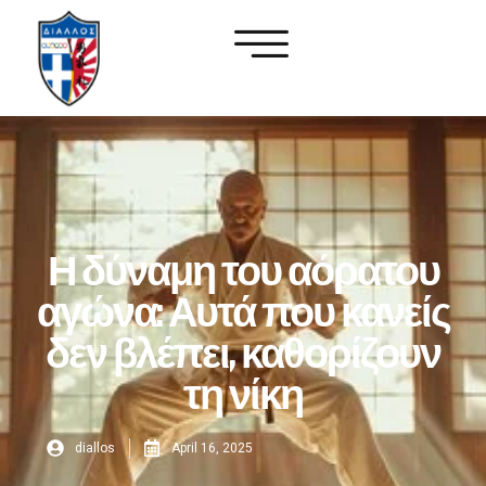
Η δύναμη του αόρατου
αγώνα: Αυτά που κανείς
δεν βλέπει, καθορίζουν
τη νίκη
diallos
April 16, 2025