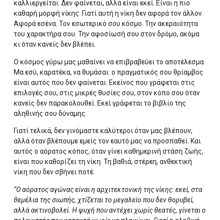
καλλιεργείται. Δεν φαίνεται, αλλά είναι εκεί. Είναι η πιο
καθαρή μορφή νίκης. Γιατί αυτή η νίκη δεν αφορά τον άλλον.
Αφορά εσένα. Τον εσωτερικό σου κόσμο. Την ακεραιότητα
του χαρακτήρα σου. Την αφοσίωσή σου στον δρόμο, ακόμα
κι όταν κανείς δεν βλέπει.
Ο κόσμος γύρω μας μαθαίνει να επιβραβεύει το αποτέλεσμα.
Μα εσύ, καρατέκα, να θυμάσαι: ο πραγματικός σου θρίαμβος
είναι αυτός που δεν φαίνεται. Εκείνος που γράφεται στις
επιλογές σου, στις μικρές θυσίες σου, στον κόπο σου όταν
κανείς δεν παρακολουθεί. Εκεί γράφεται το βιβλίο της
αληθινής σου δύναμης.
Γιατί τελικά, δεν γινόμαστε καλύτεροι όταν μας βλέπουν,
αλλά όταν βλέπουμε εμείς τον εαυτό μας να προσπαθεί. Και
αυτός ο αόρατος κόπος, όταν γίνει καθημερινή στάση ζωής,
είναι που καθορίζει τη νίκη. Τη βαθιά, στέρεη, ανθεκτική
νίκη που δεν σβήνει ποτέ.
“Ο αόρατος αγώνας είναι η αρχιτεκτονική της νίκης: εκεί, στα
θεμέλια της σιωπής, χτίζεται το μεγαλείο που δεν θορυβεί,
αλλά ακτινοβολεί. Η ψυχή που αντέχει χωρίς θεατές, γίνεται ο