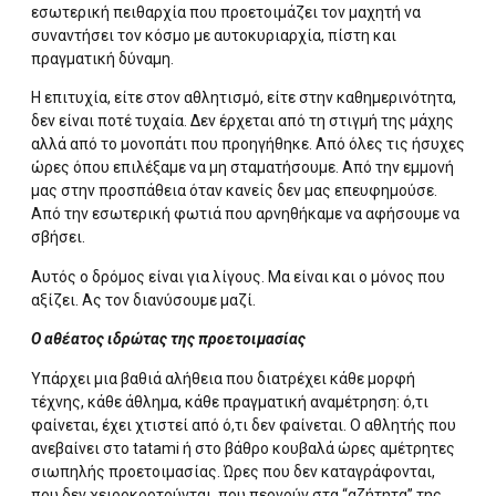
εσωτερική πειθαρχία που προετοιμάζει τον μαχητή να
συναντήσει τον κόσμο με αυτοκυριαρχία, πίστη και
πραγματική δύναμη.
Η επιτυχία, είτε στον αθλητισμό, είτε στην καθημερινότητα,
δεν είναι ποτέ τυχαία. Δεν έρχεται από τη στιγμή της μάχης
αλλά από το μονοπάτι που προηγήθηκε. Από όλες τις ήσυχες
ώρες όπου επιλέξαμε να μη σταματήσουμε. Από την εμμονή
μας στην προσπάθεια όταν κανείς δεν μας επευφημούσε.
Από την εσωτερική φωτιά που αρνηθήκαμε να αφήσουμε να
σβήσει.
Αυτός ο δρόμος είναι για λίγους. Μα είναι και ο μόνος που
αξίζει. Ας τον διανύσουμε μαζί.
Ο αθέατος ιδρώτας της προετοιμασίας
Υπάρχει μια βαθιά αλήθεια που διατρέχει κάθε μορφή
τέχνης, κάθε άθλημα, κάθε πραγματική αναμέτρηση: ό,τι
φαίνεται, έχει χτιστεί από ό,τι δεν φαίνεται. Ο αθλητής που
ανεβαίνει στο tatami ή στο βάθρο κουβαλά ώρες αμέτρητες
σιωπηλής προετοιμασίας. Ώρες που δεν καταγράφονται,
που δεν χειροκροτούνται, που περνούν στα “αζήτητα” της