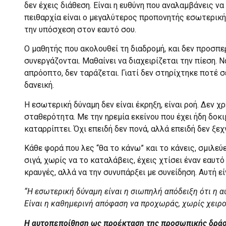
δεν έχεις διάθεση. Είναι η ευθύνη που αναλαμβάνεις να
πειθαρχία είναι ο μεγαλύτερος προπονητής εσωτερικής
την υπόσχεση στον εαυτό σου.
Ο μαθητής που ακολουθεί τη διαδρομή, και δεν προσπερ
συνεργάζονται. Μαθαίνει να διαχειρίζεται την πίεση. Ν
απρόοπτο, δεν ταράζεται. Γιατί δεν στηρίχτηκε ποτέ σ
δανεική.
Η εσωτερική δύναμη δεν είναι έκρηξη, είναι ροή. Δεν 
σταθερότητα. Με την ηρεμία εκείνου που έχει ήδη δοκιμ
καταρρίπτει. Όχι επειδή δεν πονά, αλλά επειδή δεν ξεχν
Κάθε φορά που λες “θα το κάνω” και το κάνεις, σμιλεύ
σιγά, χωρίς να το καταλάβεις, έχεις χτίσει έναν εαυτό
κραυγές, αλλά να την συνυπάρξει με συνείδηση. Αυτή ε
“Η εσωτερική δύναμη είναι η σιωπηλή απόδειξη ότι η α
Είναι η καθημερινή απόφαση να προχωράς, χωρίς χειρ
Η αυτοπεποίθηση ως προέκταση της προσωπικής δρά