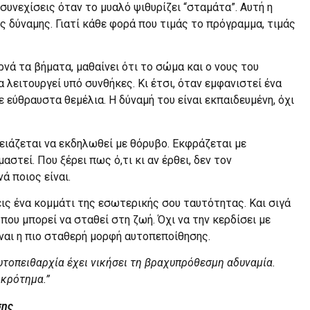
 συνεχίσεις όταν το μυαλό ψιθυρίζει “σταμάτα”. Αυτή η
 δύναμης. Γιατί κάθε φορά που τιμάς το πρόγραμμα, τιμάς
νά τα βήματα, μαθαίνει ότι το σώμα και ο νους του
α λειτουργεί υπό συνθήκες. Κι έτσι, όταν εμφανιστεί ένα
ε εύθραυστα θεμέλια. Η δύναμή του είναι εκπαιδευμένη, όχι
χρειάζεται να εκδηλωθεί με θόρυβο. Εκφράζεται με
αστεί. Που ξέρει πως ό,τι κι αν έρθει, δεν τον
ά ποιος είναι.
εις ένα κομμάτι της εσωτερικής σου ταυτότητας. Και σιγά
 που μπορεί να σταθεί στη ζωή. Όχι να την κερδίσει με
ίναι η πιο σταθερή μορφή αυτοπεποίθησης.
υτοπειθαρχία έχει νικήσει τη βραχυπρόθεσμη αδυναμία.
οκρότημα.”
σης