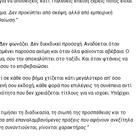
ια να αποδείξεις κάτι. Παλεύεις επειδή ξέρεις ποιος είσαι.
σμα. Δεν προκύπτει από σκέψη, αλλά από εμπειρική
βαίωση.”
 Δεν φωνάζει. Δεν διεκδικεί προσοχή. Αναδύεται όταν
ραμένει παρούσα ακόμη και όταν όλα φαίνονται αβέβαια. Ο
α, σου την αποκαλύπτει στο ταξίδι. Και όταν φτάνεις να
 σου το επιβεβαιώσει.
τί σε κάθε σου βήμα χτίζεται κάτι μεγαλύτερο απ’ όσο
νή σου εκδοχή, κάθε φορά που επιλέγεις τη συνέπεια αντί
τητα που δεν χρειάζεται τίτλους για να ισχύει. Υπάρχει.
 τιμήσει τη διαδικασία, τη σιωπή της προσπάθειας και το
έσα από επαναλαμβανόμενες πράξεις που αφήνουν ανεξίτηλα
νη συναντιούνται, γίνονται χαρακτήρας.”