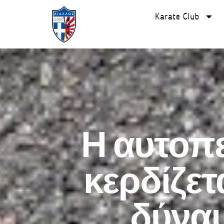
Karate Club
Η αυτοπε
κερδίζετ
δύναμ