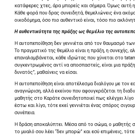
κατάφερες χτες, άρα μπορείς και σήμερα. Όμως αυτή η 
Κάθε φορά που δρας συνειδητά, θεμελιώνεις ένα ακόμα
οικοδόμημα, όσο πιο αυθεντικό είναι, τόσο πιο ακλόνητ
Η αυθεντικότητα της πράξης ως θεμέλιο της αυτοπεπ
Η αυτοπεποίθηση δεν γεννιέται από τον θαυμασμό των
Το πραγματικό της θεμέλιο είναι η πράξη, η συνεχής, α
επαναλαμβάνεται, κάθε ιδρώτας που χύνεται στο tatami
συγκεντρωμένος αντί να αποσπαστείς, είναι μια πράξη
δυνατός”, μαθαίνεις να είσαι.
Η αυτοπεποίθηση είναι αποτέλεσμα διαλόγου με τον εα
αναγνώριση, αλλά εκείνου που αφουγκράζεται τη διαδι
μαθητής στο Καράτε συνειδητοποιεί πως ελέγχει λίγο
έστω και λίγο, τότε εκεί γεννιέται ένας σπόρος σιγουρ
συνέπεια.
Η δράση αποκαλύπτει. Μέσα από το σώμα, ο μαθητής σ
το μυαλό σου λέει “δεν μπορώ” και εσύ επιμένεις, τότ