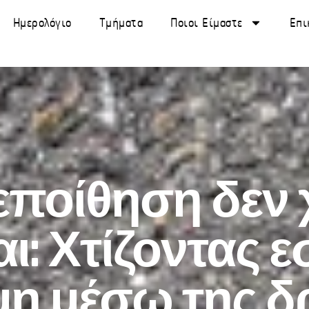
Ημερολόγιο
Τμήματα
Ποιοι Είμαστε
Επι
ποίθηση δεν χ
αι: Χτίζοντας 
η μέσω της 