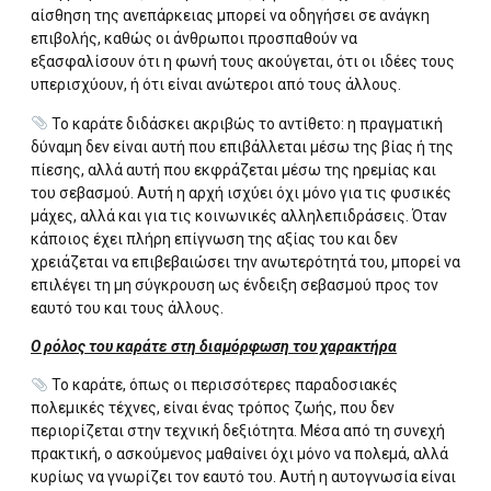
αίσθηση της ανεπάρκειας μπορεί να οδηγήσει σε ανάγκη
επιβολής, καθώς οι άνθρωποι προσπαθούν να
εξασφαλίσουν ότι η φωνή τους ακούγεται, ότι οι ιδέες τους
υπερισχύουν, ή ότι είναι ανώτεροι από τους άλλους.
Το καράτε διδάσκει ακριβώς το αντίθετο: η πραγματική
δύναμη δεν είναι αυτή που επιβάλλεται μέσω της βίας ή της
πίεσης, αλλά αυτή που εκφράζεται μέσω της ηρεμίας και
του σεβασμού. Αυτή η αρχή ισχύει όχι μόνο για τις φυσικές
μάχες, αλλά και για τις κοινωνικές αλληλεπιδράσεις. Όταν
κάποιος έχει πλήρη επίγνωση της αξίας του και δεν
χρειάζεται να επιβεβαιώσει την ανωτερότητά του, μπορεί να
επιλέγει τη μη σύγκρουση ως ένδειξη σεβασμού προς τον
εαυτό του και τους άλλους.
Ο ρόλος του καράτε στη διαμόρφωση του χαρακτήρα
Το καράτε, όπως οι περισσότερες παραδοσιακές
πολεμικές τέχνες, είναι ένας τρόπος ζωής, που δεν
περιορίζεται στην τεχνική δεξιότητα. Μέσα από τη συνεχή
πρακτική, ο ασκούμενος μαθαίνει όχι μόνο να πολεμά, αλλά
κυρίως να γνωρίζει τον εαυτό του. Αυτή η αυτογνωσία είναι