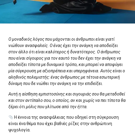
Ο μοναδικός λόγος που μάχονται οι άνθρωποι είναι γιατί
νιώθουν ανασφαλείς. Ο ένας έχει την ανάγκη να αποδείξει
στον άλλο ότι είναι καλύτερος ή δυνατότερος. Ο άνθρωπος
που είναι σίγουρος για τον εαυτό του δεν έχει την ανάγκη να
αποδείξει τίποτα με δυναμικό τρόπο, και μπορεί να αποφύγει
μία σύγκρουση με αξιοπρέπεια και υπερηφάνεια. Αυτός είναι ο
αληθινός πολεμιστής: ένας άνθρωπος με τέτοια εσωτερική
δύναμη που δε νιώθει την ανάγκη να την επιδείξει.
Αυτή η αίσθηση εμπιστοσύνης και σιγουριάς σου θα μεταδοθεί
και στον αντίπαλο σου, ο οποίος, αν και χωρίς να πει τίποτα θα
ξέρει ότι μόλις που γλίτωσε από την ήττα.
Η έννοια της ανασφάλειας που οδηγεί στη σύγκρουση
είναι ένα θέμα που έχει βαθιές ρίζες στην ανθρώπινη
ψυχολογία.