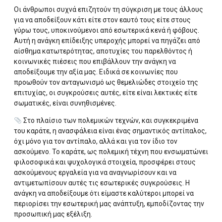
Οι άνθρωποι συχνά επιζητούν τη σύγκριση με τους άλλους
για να αποδείξουν κάτι είτε στον εαυτό τους είτε στους
γύρω τους, υποκινούμενοι από εσωτερικά κενά ή φόβους.
Αυτή η ανάγκη επίδειξης υπεροχής μπορεί να πηγάζει από
αίσθημα κατωτερότητας, αποτυχίες του παρελθόντος ή
κοινωνικές πιέσεις που επιβάλλουν την ανάγκη να
αποδείξουμε την αξία μας. Ειδικά σε κοινωνίες που
προωθούν τον ανταγωνισμό ως θεμελιώδες στοιχείο της
επιτυχίας, οι συγκρούσεις αυτές, είτε είναι λεκτικές είτε
σωματικές, είναι συνηθισμένες.
Στο πλαίσιο των πολεμικών τεχνών, και συγκεκριμένα
του καράτε, η ανασφάλεια είναι ένας σημαντικός αντίπαλος,
όχι μόνο για τον αντίπαλο, αλλά και για τον ίδιο τον
ασκούμενο. Το καράτε, ως πολεμική τέχνη που ενσωματώνει
φιλοσοφικά και ψυχολογικά στοιχεία, προσφέρει στους
ασκούμενους εργαλεία για να αναγνωρίσουν και να
αντιμετωπίσουν αυτές τις εσωτερικές συγκρούσεις. Η
ανάγκη να αποδείξουμε ότι είμαστε καλύτεροι μπορεί να
περιορίσει την εσωτερική μας ανάπτυξη, εμποδίζοντας την
προσωπική μας εξέλιξη.