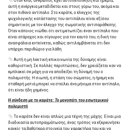
Όταν ένας άνθρωπος έχει αυτοπεποίθηση και ηρεμία,
αυτή η ενέργεια μεταδίδεται και στους γύρω του, ακόμα και
στον πιθανό αντίπαλο. Στο καράτε, ο έλεγχος της
ψυχολογικής κατάστασης του αντιπάλου είναι εξίσου
σημαντικός με τον έλεγχο της σωματικής αντιπαράθεσης.
Όταν κάποιος νιώθει ότι αντιμετωπίζει έναν αντίπαλο που
είναι ατάραχος και σίγουρος για τον εαυτό του, η δική του
ανασφάλεια εντείνεται, καθώς αντιλαμβάνεται ότι δεν
υπάρχει περιθώριο για λάθη.
Αυτή η μη λεκτική επικοινωνία της δύναμης είναι
καθοριστική. Σε πολλές περιπτώσεις, δεν χρειάζεται καν να
εμπλακεί σε μάχη για να αποδείξει τη δύναμή του ο
πολεμιστής. Η σιωπή, η στάση του σώματος, η ήρεμη και
σταθερή ματιά μπορεί να στείλει ένα μήνυμα στον αντίπαλο,
ότι είναι ήδη χαμένος.
Η σύνδεση με το καράτε: Το μονοπάτι του εσωτερικού
πολεμιστή
Το καράτε δεν είναι απλώς μια τέχνη της μάχης. Είναι μια
διαδικασία αυτοπραγμάτωσης, ένας τρόπος να εξερευνήσει
κανείς τα βαθύτερα στοιχεία του χαρακτήρα του και να