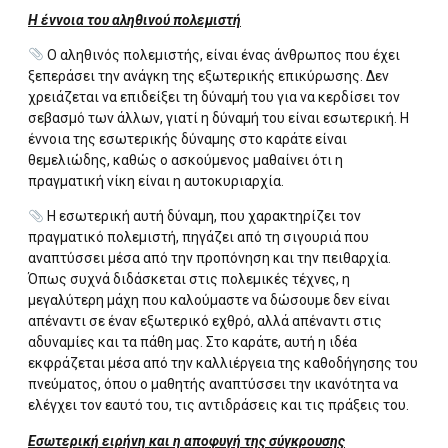
Η έννοια του αληθινού πολεμιστή
Ο αληθινός πολεμιστής, είναι ένας άνθρωπος που έχει
ξεπεράσει την ανάγκη της εξωτερικής επικύρωσης. Δεν
χρειάζεται να επιδείξει τη δύναμή του για να κερδίσει τον
σεβασμό των άλλων, γιατί η δύναμή του είναι εσωτερική. Η
έννοια της εσωτερικής δύναμης στο καράτε είναι
θεμελιώδης, καθώς ο ασκούμενος μαθαίνει ότι η
πραγματική νίκη είναι η αυτοκυριαρχία.
Η εσωτερική αυτή δύναμη, που χαρακτηρίζει τον
πραγματικό πολεμιστή, πηγάζει από τη σιγουριά που
αναπτύσσει μέσα από την προπόνηση και την πειθαρχία.
Όπως συχνά διδάσκεται στις πολεμικές τέχνες, η
μεγαλύτερη μάχη που καλούμαστε να δώσουμε δεν είναι
απέναντι σε έναν εξωτερικό εχθρό, αλλά απέναντι στις
αδυναμίες και τα πάθη μας. Στο καράτε, αυτή η ιδέα
εκφράζεται μέσα από την καλλιέργεια της καθοδήγησης του
πνεύματος, όπου ο μαθητής αναπτύσσει την ικανότητα να
ελέγχει τον εαυτό του, τις αντιδράσεις και τις πράξεις του.
Εσωτερική ειρήνη και η αποφυγή της σύγκρουσης