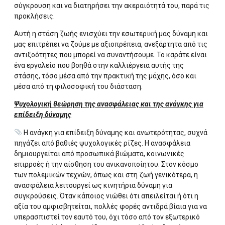
σύγκρουση και να διατηρήσει την ακεραιότητά του, παρά τις
προκλήσεις.
Αυτή η στάση ζωής ενισχύει την εσωτερική μας δύναμη και
μας επιτρέπει να ζούμε με αξιοπρέπεια, ανεξάρτητα από τις
αντιξοότητες που μπορεί να συναντήσουμε. Το καράτε είναι
ένα εργαλείο που βοηθά στην καλλιέργεια αυτής της
στάσης, τόσο μέσα από την πρακτική της μάχης, όσο και
μέσα από τη φιλοσοφική του διάσταση.
Ψυχολογική θεώρηση της ανασφάλειας και της ανάγκης για
επίδειξη δύναμης
Η ανάγκη για επίδειξη δύναμης και ανωτερότητας, συχνά
πηγάζει από βαθιές ψυχολογικές ρίζες. Η ανασφάλεια
δημιουργείται από προσωπικά βιώματα, κοινωνικές
επιρροές ή την αίσθηση του ανικανοποίητου. Στον κόσμο
των πολεμικών τεχνών, όπως και στη ζωή γενικότερα, η
ανασφάλεια λειτουργεί ως κινητήρια δύναμη για
συγκρούσεις. Όταν κάποιος νιώθει ότι απειλείται ή ότι η
αξία του αμφισβητείται, πολλές φορές αντιδρά βίαια για να
υπερασπιστεί τον εαυτό του, όχι τόσο από τον εξωτερικό