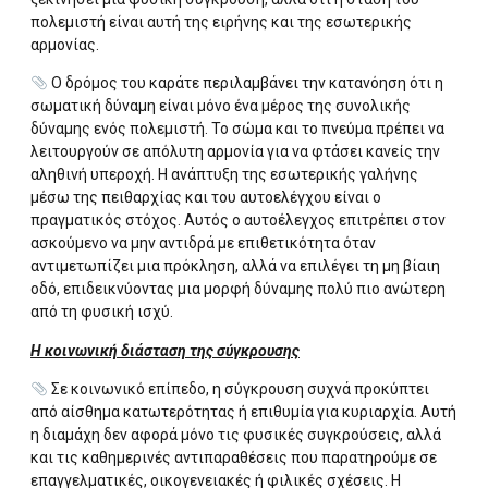
πολεμιστή είναι αυτή της ειρήνης και της εσωτερικής
αρμονίας.
Ο δρόμος του καράτε περιλαμβάνει την κατανόηση ότι η
σωματική δύναμη είναι μόνο ένα μέρος της συνολικής
δύναμης ενός πολεμιστή. Το σώμα και το πνεύμα πρέπει να
λειτουργούν σε απόλυτη αρμονία για να φτάσει κανείς την
αληθινή υπεροχή. Η ανάπτυξη της εσωτερικής γαλήνης
μέσω της πειθαρχίας και του αυτοελέγχου είναι ο
πραγματικός στόχος. Αυτός ο αυτοέλεγχος επιτρέπει στον
ασκούμενο να μην αντιδρά με επιθετικότητα όταν
αντιμετωπίζει μια πρόκληση, αλλά να επιλέγει τη μη βίαιη
οδό, επιδεικνύοντας μια μορφή δύναμης πολύ πιο ανώτερη
από τη φυσική ισχύ.
Η κοινωνική διάσταση της σύγκρουσης
Σε κοινωνικό επίπεδο, η σύγκρουση συχνά προκύπτει
από αίσθημα κατωτερότητας ή επιθυμία για κυριαρχία. Αυτή
η διαμάχη δεν αφορά μόνο τις φυσικές συγκρούσεις, αλλά
και τις καθημερινές αντιπαραθέσεις που παρατηρούμε σε
επαγγελματικές, οικογενειακές ή φιλικές σχέσεις. Η