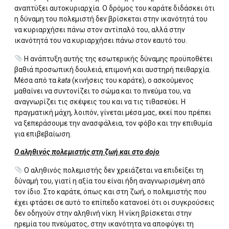
αναπτύξει αυτοκυριαρχία. Ο δρόμος του καράτε διδάσκει ότι
η δύναμη του πολεμιστή δεν βρίσκεται στην ικανότητά του
να κυριαρχήσει πάνω στον αντίπαλό του, αλλά στην
ικανότητά του να κυριαρχήσει πάνω στον εαυτό του.
Η ανάπτυξη αυτής της εσωτερικής δύναμης προϋποθέτει
βαθιά προσωπική δουλειά, επιμονή και αυστηρή πειθαρχία.
Μέσα από τα
kata
(κινήσεις του καράτε), ο ασκούμενος
μαθαίνει να συντονίζει το σώμα και το πνεύμα του, να
αναγνωρίζει τις σκέψεις του και να τις τιθασεύει. Η
πραγματική μάχη, λοιπόν, γίνεται μέσα μας, εκεί που πρέπει
να ξεπεράσουμε την ανασφάλεια, τον φόβο και την επιθυμία
για επιβεβαίωση.
Ο αληθινός πολεμιστής στη ζωή και στο dojo
Ο αληθινός πολεμιστής δεν χρειάζεται να επιδείξει τη
δύναμή του, γιατί η αξία του είναι ήδη αναγνωρισμένη από
τον ίδιο. Στο καράτε, όπως και στη ζωή, ο πολεμιστής που
έχει φτάσει σε αυτό το επίπεδο κατανοεί ότι οι συγκρούσεις
δεν οδηγούν στην αληθινή νίκη. Η νίκη βρίσκεται στην
ηρεμία του πνεύματος, στην ικανότητα να αποφύγει τη