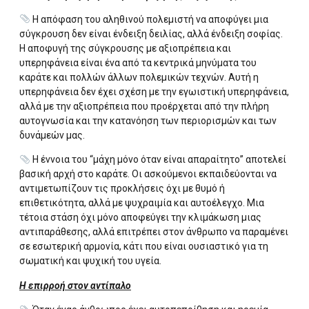
Η απόφαση του αληθινού πολεμιστή να αποφύγει μια
σύγκρουση δεν είναι ένδειξη δειλίας, αλλά ένδειξη σοφίας.
Η αποφυγή της σύγκρουσης με αξιοπρέπεια και
υπερηφάνεια είναι ένα από τα κεντρικά μηνύματα του
καράτε και πολλών άλλων πολεμικών τεχνών. Αυτή η
υπερηφάνεια δεν έχει σχέση με την εγωιστική υπερηφάνεια,
αλλά με την αξιοπρέπεια που προέρχεται από την πλήρη
αυτογνωσία και την κατανόηση των περιορισμών και των
δυνάμεών μας.
Η έννοια του “μάχη μόνο όταν είναι απαραίτητο” αποτελεί
βασική αρχή στο καράτε. Οι ασκούμενοι εκπαιδεύονται να
αντιμετωπίζουν τις προκλήσεις όχι με θυμό ή
επιθετικότητα, αλλά με ψυχραιμία και αυτοέλεγχο. Μια
τέτοια στάση όχι μόνο αποφεύγει την κλιμάκωση μιας
αντιπαράθεσης, αλλά επιτρέπει στον άνθρωπο να παραμένει
σε εσωτερική αρμονία, κάτι που είναι ουσιαστικό για τη
σωματική και ψυχική του υγεία.
Η επιρροή στον αντίπαλο