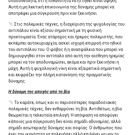
υποσυνείδητα, ότι η πιθανότητα να ηττηθεί είναι υψηλή.
Αυτή η μη λεκτική επικοινωνία της δύναμης μπορεί να
αποτρέψει μια σύγκρουση πριν καν ξεκινήσει.
Στις πολεμικές τέχνες, η διαχείριση της ψυχολογίας του
αντιπάλου είναι εξίσου σημαντική με τη φυσική
προετοιμασία. Ένας ατάραχος και ήρεμος πολεμιστής, που
εκπέμπει αυτοκυριαρχία, ασκεί ισχυρή επιρροή στο ηθικό
του αντιπάλου του. Ο φόβος ή η ανασφάλεια που μπορεί να
δημιουργηθεί στον αντίπαλο από αυτή την αίσθηση ηρεμίας
μπορεί να τον αποδυναμώσει, ακόμα και πριν ξεκινήσει η
μάχη. Αυτή η ψυχολογική νίκη είναι εξαιρετικά σημαντική
και εκφράζει την πλήρη κατανόηση της πραγματικής
δύναμης.
Η δύναμη της αποχής από τη βία
Το καράτε, όπως και οι περισσότερες παραδοσιακές
πολεμικές τέχνες, δεν ενθαρρύνει τη βία. Αντιθέτως, η βία
θεωρείται η τελευταία επιλογή. Η απόφαση να αποφύγει
κάποιος μια σύγκρουση δεν είναι σημάδι αδυναμίας, αλλά
σημάδι εσωτερικής δύναμης και σοφίας. Ο άνθρωπος που
έχει την ικανότητα να πολεμήσει αλλά επιλέγει να μην το