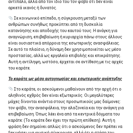
αντίπαλο, αλλά από τον ίδιο του τον φόβο ότι δεν είναι
αρκετά ικανός ή δυνατός.
Σε κοινωνικό επίπεδο, η σύγκρουση μεταξύ των
ανθρώπων συνήθως προκύπτει από τη δυσκολία
κατανόησης και αποδοχής του εαυτού τους. Η ανάγκη για
αναγνώριση, επιβεβαίωση ή κυριαρχία πάνω στους άλλους
είναι ουσιαστικά απόρροια της εσωτερικής ανασφάλειας.
Σε αυτό το πλαίσιο, η δύναμη δεν χρησιμοποιείται ως μέσο
προστασίας, αλλά ως εργαλείο επιβολής και επικράτησης.
Αυτή η αντίληψη, ωστόσο, έρχεται σε αντίθεση με τις αρχές
του καράτε.
Το καράτε ως μέσο αυτογνωσίας και εσωτερικής ανάπτυξης
Στο καράτε, οι ασκούμενοι μαθαίνουν από την αρχή ότι ο
αληθινός εχθρός δεν είναι εξωτερικός. Οι μεγαλύτερες
μάχες δίνονται ενάντια στους προσωπικούς μας δαίμονες:
τον φόβο, την ανασφάλεια, την αλαζονεία και την ανάγκη για
επιβεβαίωση. Όπως λέει ένα από τα κεντρικά δόγματα του
καράτε: (Το καράτε δεν έχει την πρώτη επίθεση). Αυτή η
φράση δεν σημαίνει απλώς ότι ο ασκούμενος δεν πρέπει να
ξεκινήσει μια φυσική σύγκρουση, αλλά ότι η στάση του