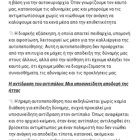
η βάση για την αυτοκυριαρχία. Όταν γνωρίζουμε τον εαυτό
μας, κατανοούμε τις αδυναμίες μας και μπορούμε να τις
αντιμετωπίσουμε χωρίς να νιώθουμε την ανάγκη να
καλύψουμε αυτά τα κενά μέσα από την επιθετικότητα.
Η διαρκής εξάσκηση, η οποία απαιτεί πειθαρχία, υπομονή
και αφοσίωση, λειτουργεί ως μέσο για την καλλιέργεια της
αυτοπεποίθησης. Αυτή η αυτοπεποίθηση δεν προέρχεται
από την επιτυχία σε μάχες ή την απόδειξη της δύναμής μας
στους άλλους, αλλά από την αίσθηση ότι έχουμε ελέγξει τον
εαυτό μας, ότι έχουμε μάθει να διαχειριζόμαστε τα
συναισθήματα, τις αδυναμίες και τις προκλήσεις μας.
Η αντίδραση του αντιπάλου: Μια υποσυνείδητη αποδοχή της
ήττας
Η ήρεμη αυτοπεποίθηση που εκδηλώνεται χωρίς καμία
διάθεση για επίδειξη δύναμης, συχνά προκαλεί μια
υποσυνείδητη αντίδραση στον αντίπαλο. Όπως αναφέρεται
και στο αρχικό κείμενο, όταν ένας αντίπαλος αντιληφθεί ότι
βρίσκεται αντιμέτωπος με έναν πολεμιστή που δεν νιώθει
την ανάγκη να αποδείξει τίποτα, κατανοεί, ακόμα και