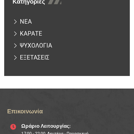
Κατηγορίες
ΝΕΑ
ΚΑΡΑΤΕ
ΨΥΧΟΛΟΓΙΑ
ΕΞΕΤΑΣΕΙΣ
Επικοινωνία
Ωράριο Λειτουργίας:
17:00 - 22:00, Δευτέρα - Παρασκευή