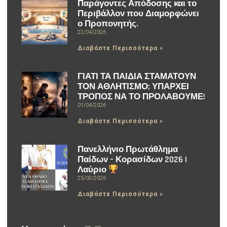
Παράγοντες Απόδοσης και το
Περιβάλλον που Διαμορφώνει
ο Προπονητής.
22/04/2026
Διαβάστε Περισσότερα »
ΓΙΑΤΙ ΤΑ ΠΑΙΔΙΑ ΣΤΑΜΑΤΟΥΝ
ΤΟΝ ΑΘΛΗΤΙΣΜΟ; ΥΠΑΡΧΕΙ
ΤΡΟΠΟΣ ΝΑ ΤΟ ΠΡΟΛΑΒΟΥΜΕ!
01/04/2026
Διαβάστε Περισσότερα »
Πανελλήνιο Πρωτάθλημα
Παίδων – Κορασίδων 2026 |
Λαύριο
25/03/2026
Διαβάστε Περισσότερα »