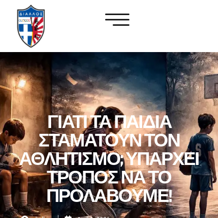
ΓΙΑΤΙ ΤΑ ΠΑΙΔΙΑ
ΣΤΑΜΑΤΟΥΝ ΤΟΝ
ΑΘΛΗΤΙΣΜΟ; ΥΠΑΡΧΕΙ
ΤΡΟΠΟΣ ΝΑ ΤΟ
ΠΡΟΛΑΒΟΥΜΕ!