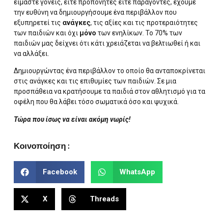
είμαστε γονείς, είτε προπονητές είτε παράγοντες, έχουμε
την ευθύνη να δημιουργήσουμε ένα περιβάλλον που
εξυπηρετεί τις
ανάγκες
, τις αξίες και τις προτεραιότητες
των παιδιών και όχι
μόνο
των ενηλίκων. Το 70% των
παιδιών μας δείχνει ότι κάτι χρειάζεται να βελτιωθεί ή και
να αλλάξει.
Δημιουργώντας ένα περιβάλλον το οποίο θα ανταποκρίνεται
στις ανάγκες και τις επιθυμίες των παιδιών. Σε μια
προσπάθεια να κρατήσουμε τα παιδιά στον αθλητισμό για τα
οφέλη που θα λάβει τόσο σωματικά όσο και ψυχικά.
Τώρα που ίσως να είναι ακόμη νωρίς!
Κοινοποίηση :
Facebook
WhatsApp
X
Threads