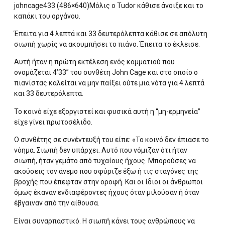
johncage433 (486×640)Μόλις ο Tudor κάθισε άνοιξε και το
καπάκι του οργάνου.
Έπειτα για 4 λεπτά και 33 δευτερόλεπτα κάθισε σε απόλυτη
σιωπή χωρίς να ακουμπήσει το πιάνο. Έπειτα το έκλεισε.
Αυτή ήταν η πρώτη εκτέλεση ενός κομματιού που
ονομάζεται 4’33” του συνθέτη John Cage και στο οποίο ο
πιανίστας καλείται να μην παίξει ούτε μια νότα για 4 λεπτά
και 33 δευτερόλεπτα.
Το κοινό είχε εξοργιστεί και φυσικά αυτή η “μη-ερμηνεία”
είχε γίνει πρωτοσέλιδο.
Ο συνθέτης σε συνέντευξή του είπε: «Το κοινό δεν έπιασε το
νόημα. Σιωπή δεν υπάρχει. Αυτό που νόμιζαν ότι ήταν
σιωπή, ήταν γεμάτο από τυχαίους ήχους. Μπορούσες να
ακούσεις τον άνεμο που σφύριζε έξω ή τις σταγόνες της
βροχής που έπεφταν στην οροφή. Και οι ίδιοι οι άνθρωποι
όμως έκαναν ενδιαφέροντες ήχους όταν μιλούσαν ή όταν
έβγαιναν από την αίθουσα.
Είναι συναρπαστικό. Η σιωπή κάνει τους ανθρώπους να