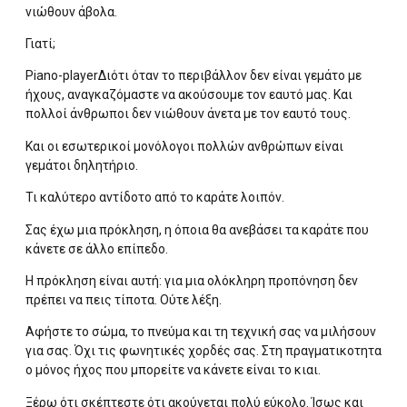
νιώθουν άβολα.
Γιατί;
Piano-playerΔιότι όταν το περιβάλλον δεν είναι γεμάτο με
ήχους, αναγκαζόμαστε να ακούσουμε τον εαυτό μας. Και
πολλοί άνθρωποι δεν νιώθουν άνετα με τον εαυτό τους.
Και οι εσωτερικοί μονόλογοι πολλών ανθρώπων είναι
γεμάτοι δηλητήριο.
Τι καλύτερο αντίδοτο από το καράτε λοιπόν.
Σας έχω μια πρόκληση, η όποια θα ανεβάσει τα καράτε που
κάνετε σε άλλο επίπεδο.
Η πρόκληση είναι αυτή: για μια ολόκληρη προπόνηση δεν
πρέπει να πεις τίποτα. Ούτε λέξη.
Αφήστε το σώμα, το πνεύμα και τη τεχνική σας να μιλήσουν
για σας. Όχι τις φωνητικές χορδές σας. Στη πραγματικοτητα
ο μόνος ήχος που μπορείτε να κάνετε είναι το κιαι.
Ξέρω ότι σκέπτεστε ότι ακούγεται πολύ εύκολο. Ίσως και