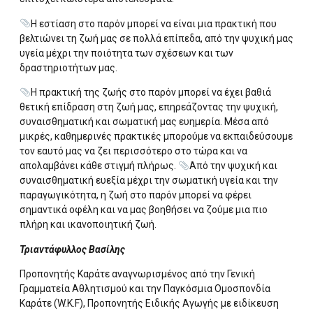
Η εστίαση στο παρόν μπορεί να είναι μια πρακτική που
βελτιώνει τη ζωή μας σε πολλά επίπεδα, από την ψυχική μας
υγεία μέχρι την ποιότητα των σχέσεων και των
δραστηριοτήτων μας.
Η πρακτική της ζωής στο παρόν μπορεί να έχει βαθιά
θετική επίδραση στη ζωή μας, επηρεάζοντας την ψυχική,
συναισθηματική και σωματική μας ευημερία. Μέσα από
μικρές, καθημερινές πρακτικές μπορούμε να εκπαιδεύσουμε
τον εαυτό μας να ζει περισσότερο στο τώρα και να
απολαμβάνει κάθε στιγμή πλήρως.
Από την ψυχική και
συναισθηματική ευεξία μέχρι την σωματική υγεία και την
παραγωγικότητα, η ζωή στο παρόν μπορεί να φέρει
σημαντικά οφέλη και να μας βοηθήσει να ζούμε μια πιο
πλήρη και ικανοποιητική ζωή.
Τριαντάφυλλος Βασίλης
Προπονητής Καράτε αναγνωρισμένος από την Γενική
Γραμματεία Αθλητισμού και την Παγκόσμια Ομοσπονδία
Καράτε (W.K.F), Προπονητής Ειδικής Αγωγής με ειδίκευση