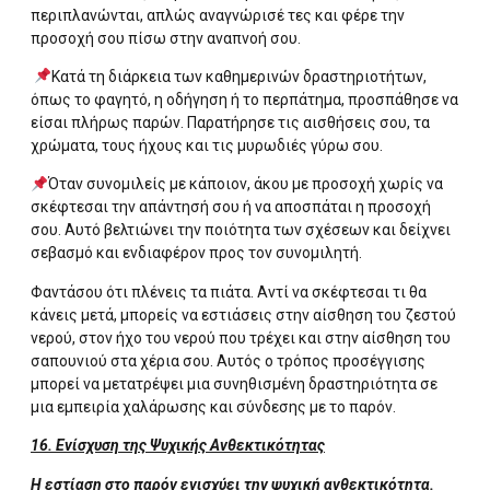
περιπλανώνται, απλώς αναγνώρισέ τες και φέρε την
προσοχή σου πίσω στην αναπνοή σου.
Κατά τη διάρκεια των καθημερινών δραστηριοτήτων,
όπως το φαγητό, η οδήγηση ή το περπάτημα, προσπάθησε να
είσαι πλήρως παρών. Παρατήρησε τις αισθήσεις σου, τα
χρώματα, τους ήχους και τις μυρωδιές γύρω σου.
Όταν συνομιλείς με κάποιον, άκου με προσοχή χωρίς να
σκέφτεσαι την απάντησή σου ή να αποσπάται η προσοχή
σου. Αυτό βελτιώνει την ποιότητα των σχέσεων και δείχνει
σεβασμό και ενδιαφέρον προς τον συνομιλητή.
Φαντάσου ότι πλένεις τα πιάτα. Αντί να σκέφτεσαι τι θα
κάνεις μετά, μπορείς να εστιάσεις στην αίσθηση του ζεστού
νερού, στον ήχο του νερού που τρέχει και στην αίσθηση του
σαπουνιού στα χέρια σου. Αυτός ο τρόπος προσέγγισης
μπορεί να μετατρέψει μια συνηθισμένη δραστηριότητα σε
μια εμπειρία χαλάρωσης και σύνδεσης με το παρόν.
16. Ενίσχυση της Ψυχικής Ανθεκτικότητας
Η εστίαση στο παρόν ενισχύει την ψυχική ανθεκτικότητα.